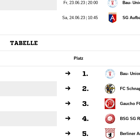
  |

Bau- Unio
  |

SG Aufba
TABELLE
Platz
1.
Bau- Union
2.
FC Schnap
3.
Gaucho FC 
4.
BSG SG Ro
5.
Berliner 