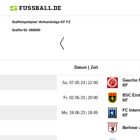
FUSSBALL.DE
Staffelspielplan Verbandsliga KF FZ
Staffel ID: 668000
Datum |
Zeit
Gaucho F
  |

KF
BSC Eintr
  |

KF
FC Intern
  |

KF
Berliner