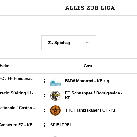
ALLES ZUR LIGA
21. Spieltag
Heim
Gast
C /​ FF Friedenau -
:
BMW Motorrad - KF z.g.
acht Südring III -
FC Schnappes /​ Borsigwalde -
:
KF
ationale /​ Casino -
:
THC Franziskaner FC I - KF
:
 Amateure FZ - KF
SPIELFREI