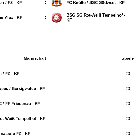
:
n /​ FZ - KF
FC Knülle /​ SSC Südwest - KF
BSG SG Rot-Weiß Tempelhof -
:
u Alex - KF
KF
Mannschaft
Spiele
 /​ FZ - KF
20
pes /​ Borsigwalde - KF
20
/​ FF Friedenau - KF
20
t-Weiß Tempelhof - KF
20
Amateure FZ - KF
20