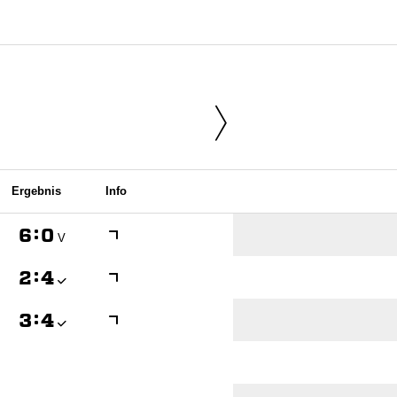
Ergebnis
Info

:

V

:


:
