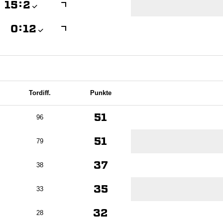

:


:

Tordiff.
Punkte
51
96
51
79
37
38
35
33
32
28