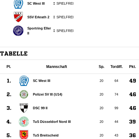
:
SC West III
SPIELFREI
:
SSV Erkrath 2
SPIELFREI
Sportring Eller
:
SPIELFREI
II
TABELLE
Pl.
Mannschaft
Sp.
Tordiff.
Pkt.
1.
49
SC West III
20
64
2.
46
Polizei SV III (U14)
20
74
3.
46
DSC 99 II
20
99
4.
39
TuS Düsseldorf Nord III
20
44
5.
36
TuS Breitscheid
20
43