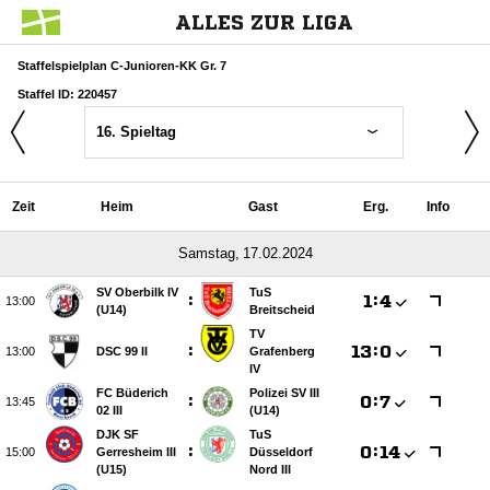
ALLES ZUR LIGA
Staffelspielplan C-Junioren-KK Gr. 7
Staffel ID: 220457
16. Spieltag
Zeit
Heim
Gast
Erg.
Info
 
SV Oberbilk IV
TuS
:

:


(U14)
Breitscheid
TV
:

:


DSC 99 II
Grafenberg
IV
FC Büderich
Polizei SV III
:

:


02 III
(U14)
DJK SF
TuS
:

:


Gerresheim III
Düsseldorf
(U15)
Nord III