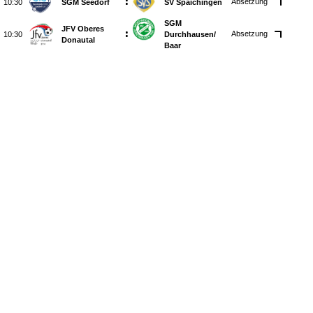
:
Absetzung

SGM Seedorf
SV Spaichingen
SGM
JFV Oberes
:
Absetzung

Durchhausen/​
Donautal
Baar