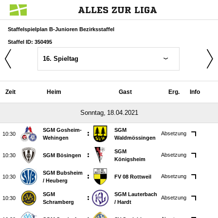
ALLES ZUR LIGA
Staffelspielplan B-Junioren Bezirksstaffel
Staffel ID: 350495
16. Spieltag
Zeit
Heim
Gast
Erg.
Info
 
SGM Gosheim-
SGM
:
Absetzung

Wehingen
Waldmössingen
SGM
:
Absetzung

SGM Bösingen
Königsheim
SGM Bubsheim
:
Absetzung

FV 08 Rottweil
/​ Heuberg
SGM
SGM Lauterbach
:
Absetzung

Schramberg
/​ Hardt