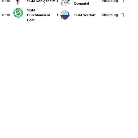
:
Absetzung

SGM Königsheim
Donautal
SGM
:
Absetzung

Durchhausen/​
SGM Seedorf
Baar