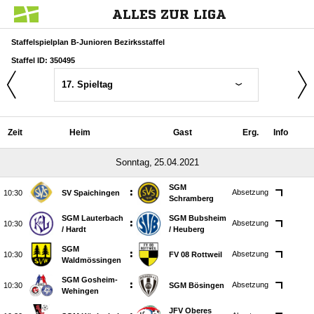
ALLES ZUR LIGA
Staffelspielplan B-Junioren Bezirksstaffel
Staffel ID: 350495
17. Spieltag
Zeit
Heim
Gast
Erg.
Info
 
SGM
:
Absetzung

SV Spaichingen
Schramberg
SGM Lauterbach
SGM Bubsheim
:
Absetzung

/​ Hardt
/​ Heuberg
SGM
:
Absetzung

FV 08 Rottweil
Waldmössingen
SGM Gosheim-
:
Absetzung

SGM Bösingen
Wehingen
JFV Oberes