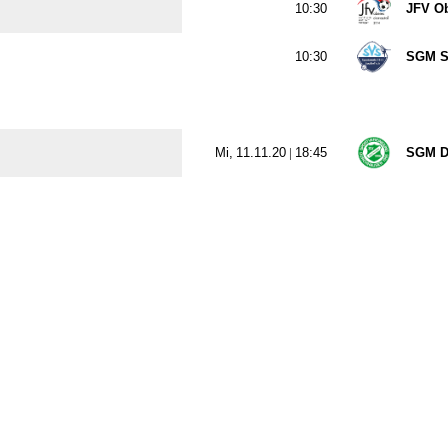

JFV Ob

SGM S
  |

SGM D