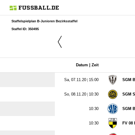
FUSSBALL.DE
Staffelspielplan B-Junioren Bezirksstaffel
Staffel ID: 350495
Datum |
Zeit
  |

SGM B
  |

SGM S

SGM Bu

FV 08 