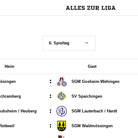
ALLES ZUR LIGA
6. Spieltag
Heim
Gast
:
ösingen
SGM Gosheim-Wehingen
:
chramberg
SV Spaichingen
:
bsheim /​ Heuberg
SGM Lauterbach /​ Hardt
:
Rottweil
SGM Waldmössingen