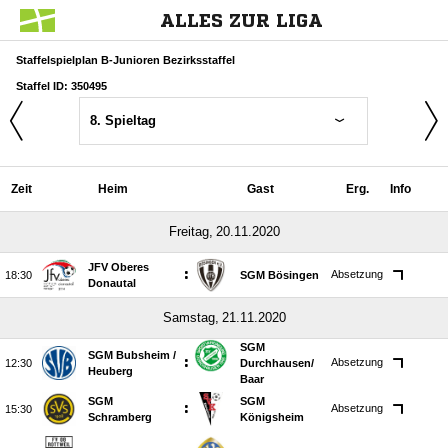
ALLES ZUR LIGA
Staffelspielplan B-Junioren Bezirksstaffel
Staffel ID: 350495
8. Spieltag
Zeit
Heim
Gast
Erg.
Info
 
JFV Oberes
:
Absetzung

SGM Bösingen
Donautal
 
SGM
SGM Bubsheim /​
:
Absetzung

Durchhausen/​
Heuberg
Baar
SGM
SGM
:
Absetzung

Schramberg
Königsheim