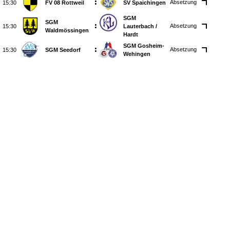
:
Absetzung

FV 08 Rottweil
SV Spaichingen
SGM
SGM
:
Absetzung

Lauterbach /​
Waldmössingen
Hardt
SGM Gosheim-
:
Absetzung

SGM Seedorf
Wehingen