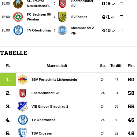
SG Traktor
Ebersbrunner
:

:


Neukirchen/​Pl.
SV
FC Sachsen 90
:

:


SV Planitz
Werdau
Meeraner SV 2
:

:


TV Oberfrohna
zg.
TABELLE
Pl.
Mannschaft
Sp.
Tordiff.
Pkt.
1.
60
SSV Fortschritt Lichtenstein
24
47
2.
58
Ebersbrunner SV
24
51
3.
55
VfB Empor Glauchau 2
24
38
4.
46
TV Oberfrohna
24
30
5.
46
TSV Crossen
24
22