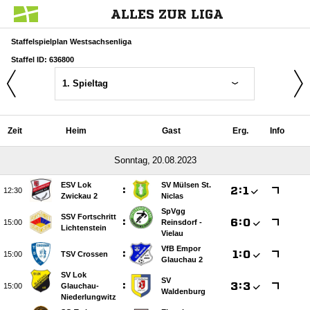
ALLES ZUR LIGA
Staffelspielplan Westsachsenliga
Staffel ID: 636800
1. Spieltag
Zeit
Heim
Gast
Erg.
Info
 
ESV Lok
SV Mülsen St.
:

:


Zwickau 2
Niclas
SpVgg
SSV Fortschritt
:

:


Reinsdorf -
Lichtenstein
Vielau
VfB Empor
:

:


TSV Crossen
Glauchau 2
SV Lok
SV
:

:


Glauchau-
Waldenburg
Niederlungwitz