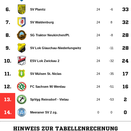
6.
33
SV Planitz
24
-6
7.
32
SV Waldenburg
24
8
8.
28
SG Traktor Neukirchen/​Pl.
24
-8
9.
28
SV Lok Glauchau-Niederlungwitz
24
-11
10.
24
ESV Lok Zwickau 2
24
-32
11.
17
SV Mülsen St. Niclas
24
-35
12.
16
FC Sachsen 90 Werdau
24
-51
13.
2
SpVgg Reinsdorf - Vielau
24
-53
14.
0
Meeraner SV 2 zg.
0
0
HINWEIS ZUR TABELLENRECHNUNG