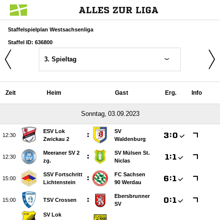
ALLES ZUR LIGA
Staffelspielplan Westsachsenliga
Staffel ID: 636800
3. Spieltag
Zeit
Heim
Gast
Erg.
Info
 
ESV Lok
SV
:

:


Zwickau 2
Waldenburg
Meeraner SV 2
SV Mülsen St.
:

:


zg.
Niclas
SSV Fortschritt
FC Sachsen
:

:


Lichtenstein
90 Werdau
Ebersbrunner
:

:


TSV Crossen
SV
SV Lok