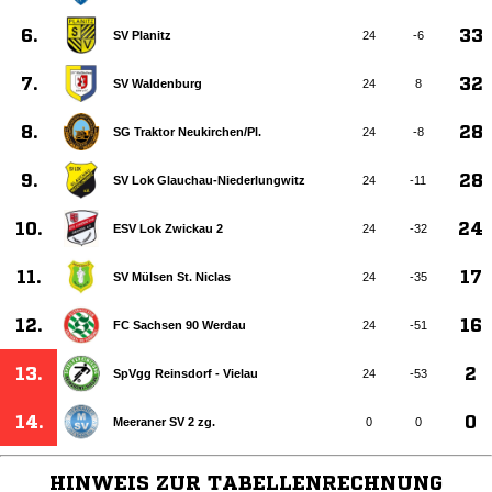
6.
33
SV Planitz
24
-6
7.
32
SV Waldenburg
24
8
8.
28
SG Traktor Neukirchen/​Pl.
24
-8
9.
28
SV Lok Glauchau-Niederlungwitz
24
-11
10.
24
ESV Lok Zwickau 2
24
-32
11.
17
SV Mülsen St. Niclas
24
-35
12.
16
FC Sachsen 90 Werdau
24
-51
13.
2
SpVgg Reinsdorf - Vielau
24
-53
14.
0
Meeraner SV 2 zg.
0
0
HINWEIS ZUR TABELLENRECHNUNG