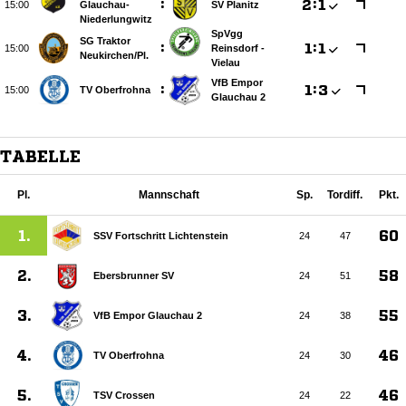
:

:


Glauchau-
SV Planitz
Niederlungwitz
SpVgg
SG Traktor
:

:


Reinsdorf -
Neukirchen/​Pl.
Vielau
VfB Empor
:

:


TV Oberfrohna
Glauchau 2
TABELLE
Pl.
Mannschaft
Sp.
Tordiff.
Pkt.
1.
60
SSV Fortschritt Lichtenstein
24
47
2.
58
Ebersbrunner SV
24
51
3.
55
VfB Empor Glauchau 2
24
38
4.
46
TV Oberfrohna
24
30
5.
46
TSV Crossen
24
22