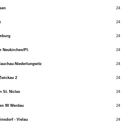
sen
24
z
24
nburg
24
r Neukirchen/​Pl.
24
lauchau-Niederlungwitz
24
Zwickau 2
24
 St. Niclas
24
en 90 Werdau
24
nsdorf - Vielau
24