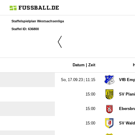
FUSSBALL.DE
Staffelspielplan Westsachsenliga
Staffel ID: 636800
Datum |
Zeit
  |

VfB Emp

SV Plani

Ebersbr

SV Wald