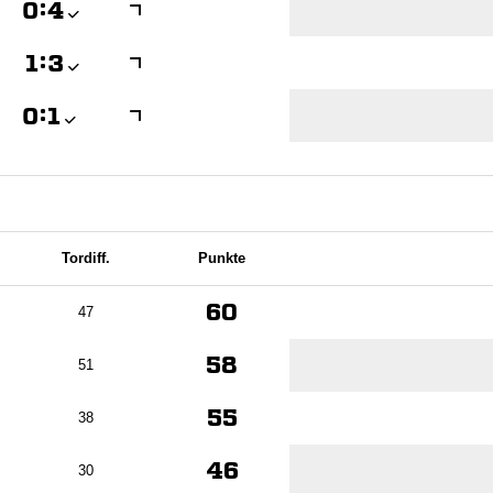

:


:


:

Tordiff.
Punkte
60
47
58
51
55
38
46
30