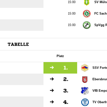

SV Mülse

FC Sach

SpVgg Re
TABELLE
Platz
1.
SSV Forts
2.
Ebersbru
3.
VfB Empo
4.
TV Oberf