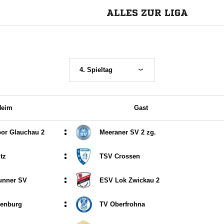
ALLES ZUR LIGA
4. Spieltag
Heim
Gast
:
or Glauchau 2
Meeraner SV 2 zg.
:
tz
TSV Crossen
:
unner SV
ESV Lok Zwickau 2
:
enburg
TV Oberfrohna