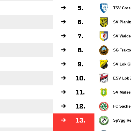
5.
TSV Cros
6.
SV Planit
7.
SV Walde
8.
SG Trakto
9.
SV Lok G
10.
ESV Lok 
11.
SV Mülsen
12.
FC Sachs
13.
SpVgg Rei