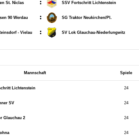
:
n St. Niclas
SSV Fortschritt Lichtenstein
:
sen 90 Werdau
SG Traktor Neukirchen/​Pl.
:
insdorf - Vielau
SV Lok Glauchau-Niederlungwitz
Mannschaft
Spiele
chritt Lichtenstein
24
nner SV
24
r Glauchau 2
24
rohna
24