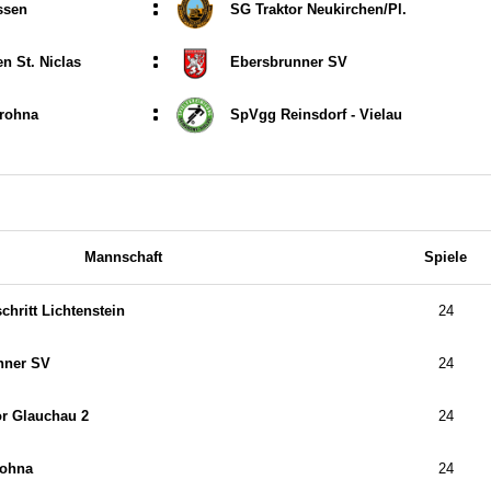
:
ssen
SG Traktor Neukirchen/​Pl.
:
n St. Niclas
Ebersbrunner SV
:
rohna
SpVgg Reinsdorf - Vielau
Mannschaft
Spiele
chritt Lichtenstein
24
nner SV
24
r Glauchau 2
24
rohna
24