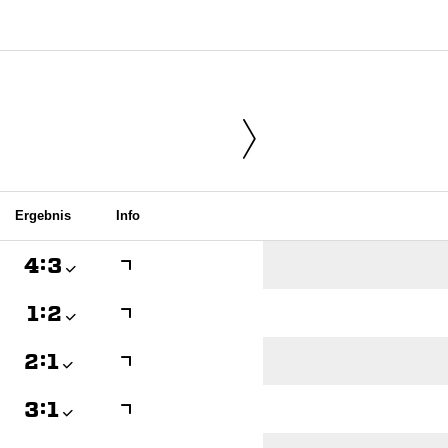
Ergebnis
Info

:


:


:


:
