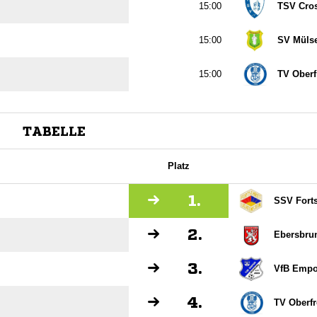

TSV Cro

SV Mülse

TV Oberf
TABELLE
Platz
1.
SSV Forts
2.
Ebersbru
3.
VfB Empo
4.
TV Oberf