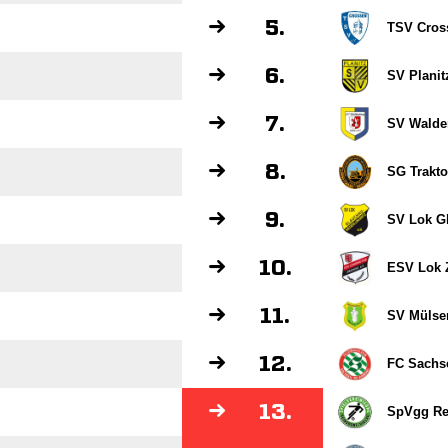
5.
TSV Cros
6.
SV Planit
7.
SV Walde
8.
SG Trakto
9.
SV Lok G
10.
ESV Lok 
11.
SV Mülsen
12.
FC Sachs
13.
SpVgg Rei