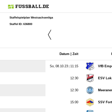
FUSSBALL.DE
Staffelspielplan Westsachsenliga
Staffel ID: 636800
Datum |
Zeit
  |

VfB Emp

ESV Lok

Meeraner

SSV Fort