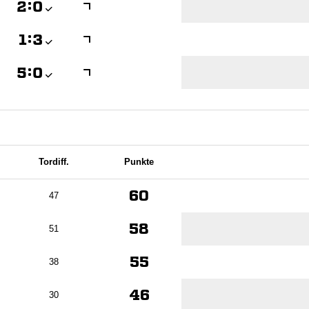

:


:


:

Tordiff.
Punkte
60
47
58
51
55
38
46
30