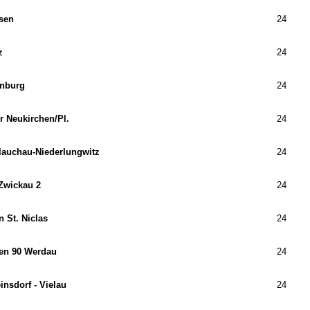
sen
24
z
24
nburg
24
r Neukirchen/​Pl.
24
lauchau-Niederlungwitz
24
Zwickau 2
24
 St. Niclas
24
en 90 Werdau
24
nsdorf - Vielau
24