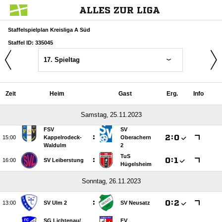
ALLES ZUR LIGA
Staffelspielplan Kreisliga A Süd
Staffel ID: 335045
17. Spieltag
Zeit
Heim
Gast
Erg.
Info
 
FSV
SV
:

:


Kappelrodeck-
Oberachern
Waldulm
2
TuS
:

:


SV Leiberstung
Hügelsheim
 
:

:


SV Ulm 2
SV Neusatz
SG Lichtenau/​
FV