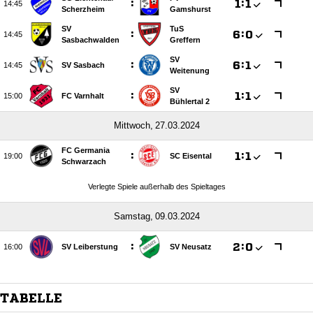
:

:


Scherzheim
Gamshurst
SV
TuS
:

:


Sasbachwalden
Greffern
SV
:

:


SV Sasbach
Weitenung
SV
:

:


FC Varnhalt
Bühlertal 2
 
FC Germania
:

:


SC Eisental
Schwarzach
Verlegte Spiele außerhalb des Spieltages
 
:

:


SV Leiberstung
SV Neusatz
TABELLE