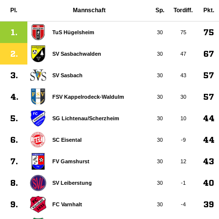
Pl.
Mannschaft
Sp.
Tordiff.
Pkt.
1.
75
TuS Hügelsheim
30
75
2.
67
SV Sasbachwalden
30
47
3.
57
SV Sasbach
30
43
4.
57
FSV Kappelrodeck-Waldulm
30
30
5.
44
SG Lichtenau/​Scherzheim
30
10
6.
44
SC Eisental
30
-9
7.
43
FV Gamshurst
30
12
8.
40
SV Leiberstung
30
-1
9.
39
FC Varnhalt
30
-4