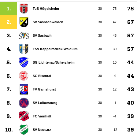
1.
75
TuS Hügelsheim
30
75
2.
67
SV Sasbachwalden
30
47
3.
57
SV Sasbach
30
43
4.
57
FSV Kappelrodeck-Waldulm
30
30
5.
44
SG Lichtenau/​Scherzheim
30
10
6.
44
SC Eisental
30
-9
7.
43
FV Gamshurst
30
12
8.
40
SV Leiberstung
30
-1
9.
39
FC Varnhalt
30
-4
10.
39
SV Neusatz
30
-12