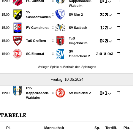
:

:


FC Varnhalt
Kappelrodeck-
Waldulm
SV
:

:


SV Ulm 2
Sasbachwalden
:

:


FV Gamshurst
SV Sasbach
TuS
:

:


TuS Greffern
Hügelsheim
SV
:

SC Eisental
:
U
:




Oberachern 2
Verlegte Spiele außerhalb des Spieltages
 
FSV
:

:


Kappelrodeck-
SV Bühlertal 2
Waldulm
TABELLE
Pl.
Mannschaft
Sp.
Tordiff.
Pkt.