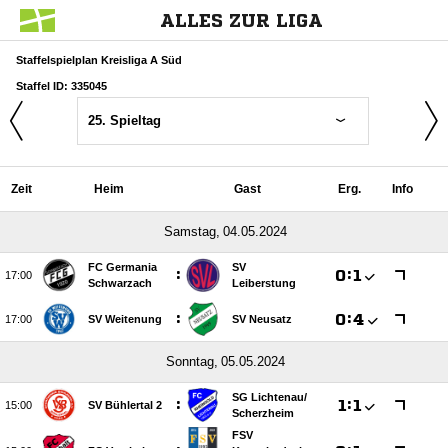
ALLES ZUR LIGA
Staffelspielplan Kreisliga A Süd
Staffel ID: 335045
25. Spieltag
Zeit
Heim
Gast
Erg.
Info
 
FC Germania
SV
:

:


Schwarzach
Leiberstung
:

:


SV Weitenung
SV Neusatz
 
SG Lichtenau/​
:

:


SV Bühlertal 2
Scherzheim
FSV