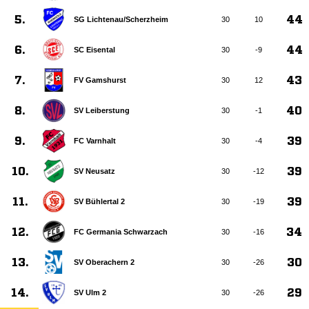
5.
44
SG Lichtenau/​Scherzheim
30
10
6.
44
SC Eisental
30
-9
7.
43
FV Gamshurst
30
12
8.
40
SV Leiberstung
30
-1
9.
39
FC Varnhalt
30
-4
10.
39
SV Neusatz
30
-12
11.
39
SV Bühlertal 2
30
-19
12.
34
FC Germania Schwarzach
30
-16
13.
30
SV Oberachern 2
30
-26
14.
29
SV Ulm 2
30
-26