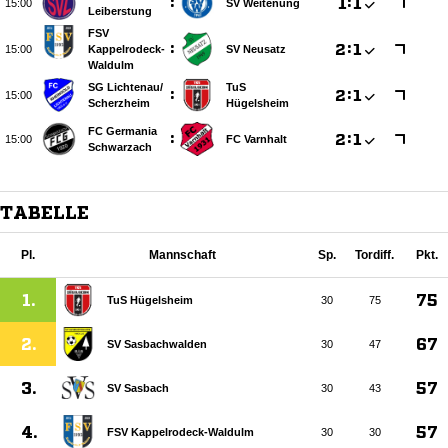
:

:


SV Weitenung
Leiberstung
FSV
:

:


Kappelrodeck-
SV Neusatz
Waldulm
SG Lichtenau/​
TuS
:

:


Scherzheim
Hügelsheim
FC Germania
:

:


FC Varnhalt
Schwarzach
TABELLE
Pl.
Mannschaft
Sp.
Tordiff.
Pkt.
1.
75
TuS Hügelsheim
30
75
2.
67
SV Sasbachwalden
30
47
3.
57
SV Sasbach
30
43
4.
57
FSV Kappelrodeck-Waldulm
30
30