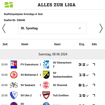
ALLES ZUR LIGA
Staffelspielplan Kreisliga A Süd
Staffel ID: 335045
30. Spieltag
Zeit
Heim
Gast
Erg.
Info
 
SV Oberachern
:

:


FV Gamshurst
2
SV
:

:


SV Bühlertal 2
Sasbachwalden
:

:


SV Sasbach
SC Eisental
:

:


SV Ulm 2
TuS Greffern
SV