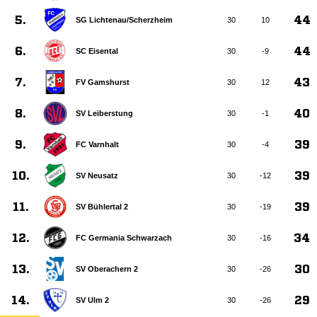
5.
44
SG Lichtenau/​Scherzheim
30
10
6.
44
SC Eisental
30
-9
7.
43
FV Gamshurst
30
12
8.
40
SV Leiberstung
30
-1
9.
39
FC Varnhalt
30
-4
10.
39
SV Neusatz
30
-12
11.
39
SV Bühlertal 2
30
-19
12.
34
FC Germania Schwarzach
30
-16
13.
30
SV Oberachern 2
30
-26
14.
29
SV Ulm 2
30
-26