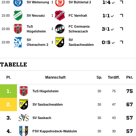
:

:


SV Weitenung
SV Bühlertal 2
:

:


SV Neusatz
FC Varnhalt
TuS
FC Germania
:

:


Hügelsheim
Schwarzach
SV
SV
:

:


Oberachern 2
Sasbachwalden
TABELLE
Pl.
Mannschaft
Sp.
Tordiff.
Pkt.
1.
75
TuS Hügelsheim
30
75
2.
67
SV Sasbachwalden
30
47
3.
57
SV Sasbach
30
43
4.
57
FSV Kappelrodeck-Waldulm
30
30