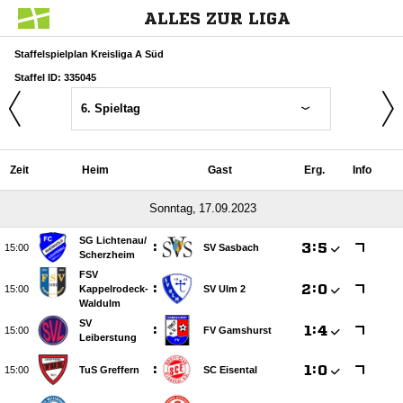
ALLES ZUR LIGA
Staffelspielplan Kreisliga A Süd
Staffel ID: 335045
6. Spieltag
Zeit
Heim
Gast
Erg.
Info
 
SG Lichtenau/​
:

:


SV Sasbach
Scherzheim
FSV
:

:


Kappelrodeck-
SV Ulm 2
Waldulm
SV
:

:


FV Gamshurst
Leiberstung
:

:


TuS Greffern
SC Eisental