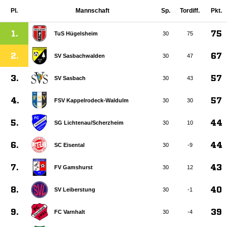
Pl.
Mannschaft
Sp.
Tordiff.
Pkt.
1.
75
TuS Hügelsheim
30
75
2.
67
SV Sasbachwalden
30
47
3.
57
SV Sasbach
30
43
4.
57
FSV Kappelrodeck-Waldulm
30
30
5.
44
SG Lichtenau/​Scherzheim
30
10
6.
44
SC Eisental
30
-9
7.
43
FV Gamshurst
30
12
8.
40
SV Leiberstung
30
-1
9.
39
FC Varnhalt
30
-4