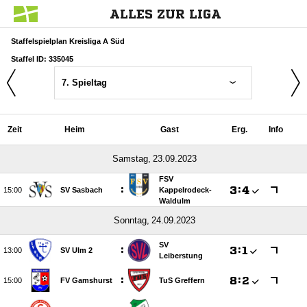
ALLES ZUR LIGA
Staffelspielplan Kreisliga A Süd
Staffel ID: 335045
7. Spieltag
Zeit
Heim
Gast
Erg.
Info
 
FSV
:

:


SV Sasbach
Kappelrodeck-
Waldulm
 
SV
:

:


SV Ulm 2
Leiberstung
:

:


FV Gamshurst
TuS Greffern