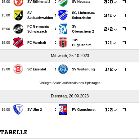
:

:


SV Bühlertal 2
SV Neusatz
SV
SG Lichtenau/​
:

:


Sasbachwalden
Scherzheim
FC Germania
SV
:

:


Schwarzach
Oberachern 2
TuS
:

:


FC Varnhalt
Hügelsheim
 
:

:


SC Eisental
SV Weitenung
Verlegte Spiele außerhalb des Spieltages
 
:

:


SV Ulm 2
FV Gamshurst
TABELLE