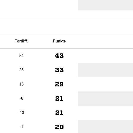
Tordiff.
Punkte
43
54
33
25
29
13
21
-6
21
-13
20
-1