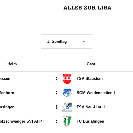
ALLES ZUR LIGA
3. Spieltag
Heim
Gast
:
issen
TSV Blaustein
:
ßenhorn
SGM Weidenstetten I
:
nsingen
TSV Neu-Ulm II
:
olzschwanger SV) AHP I
FC Burlafingen