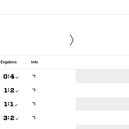
Ergebnis
Info

:


:


:


:
