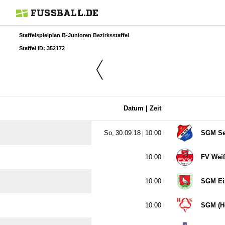
FUSSBALL.DE
Staffelspielplan B-Junioren Bezirksstaffel
Staffel ID: 352172
Datum |
Zeit
  |

SGM Se

FV Wei

SGM Ei

SGM (H