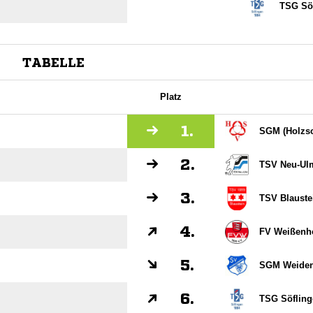
TSG Sö
TABELLE
Platz
1.
SGM (Holzs
2.
TSV Neu-Ulm
3.
TSV Blauste
4.
FV Weißenh
5.
SGM Weidens
6.
TSG Söfling