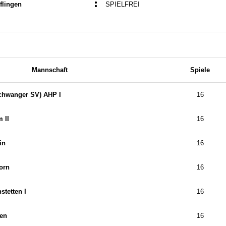
:
flingen
SPIELFREI
Mannschaft
Spiele
chwanger SV) AHP I
16
 II
16
in
16
orn
16
tetten I
16
en
16