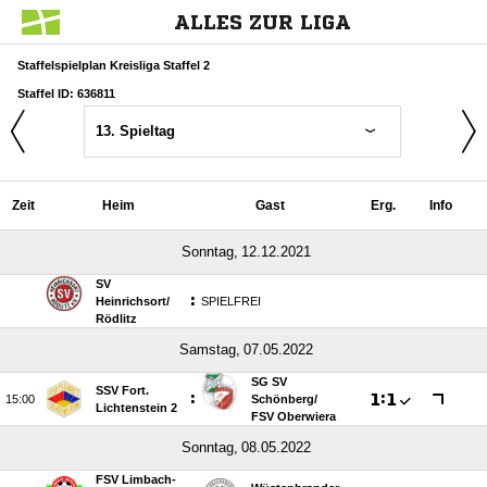
ALLES ZUR LIGA
Staffelspielplan Kreisliga Staffel 2
Staffel ID: 636811
13. Spieltag
Zeit
Heim
Gast
Erg.
Info
 
SV
:
Heinrichsort/​
SPIELFREI
Rödlitz
 
SG SV
SSV Fort.
:

:


Schönberg/​
Lichtenstein 2
FSV Oberwiera
 
FSV Limbach-