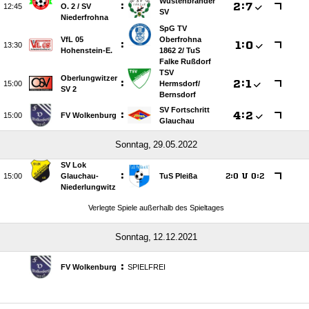
Wüstenbrander
:

:


O. 2 /​ SV
SV
Niederfrohna
SpG TV
VfL 05
Oberfrohna
:

:


Hohenstein-E.
1862 2/​ TuS
Falke Rußdorf
TSV
Oberlungwitzer
:

:


Hermsdorf/​
SV 2
Bernsdorf
SV Fortschritt
:

:


FV Wolkenburg
Glauchau
 
SV Lok
:

Glauchau-
TuS Pleißa
:
U
:




Niederlungwitz
Verlegte Spiele außerhalb des Spieltages
 
:
FV Wolkenburg
SPIELFREI