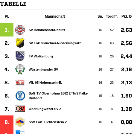
TABELLE
Pl.
Mannschaft
Sp.
Tordiff.
Pkt. Ø
1.
2,63
SV Heinrichsort/​Rödlitz
16
52
2.
2,56
SV Lok Glauchau-Niederlungwitz
16
63
3.
2,44
FV Wolkenburg
16
26
4.
2,19
Wüstenbrander SV
16
27
5.
2,13
VfL 05 Hohenstein-E.
16
23
SpG TV Oberfrohna 1862 2/​ TuS Falke
6.
1,60
15
15
Rußdorf
7.
1,38
Oberlungwitzer SV 2
16
4
8.
0,88
SSV Fort. Lichtenstein 2
16
-46