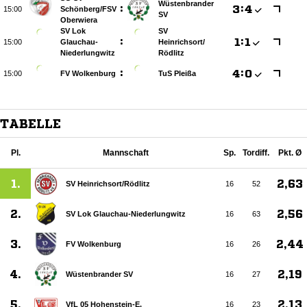
Wüstenbrander
:

:


Schönberg/​FSV
SV
Oberwiera
SV Lok
SV
:

:


Glauchau-
Heinrichsort/​
Niederlungwitz
Rödlitz
:

:


FV Wolkenburg
TuS Pleißa
TABELLE
Pl.
Mannschaft
Sp.
Tordiff.
Pkt. Ø
1.
2,63
SV Heinrichsort/​Rödlitz
16
52
2.
2,56
SV Lok Glauchau-Niederlungwitz
16
63
3.
2,44
FV Wolkenburg
16
26
4.
2,19
Wüstenbrander SV
16
27
5.
2,13
VfL 05 Hohenstein-E.
16
23