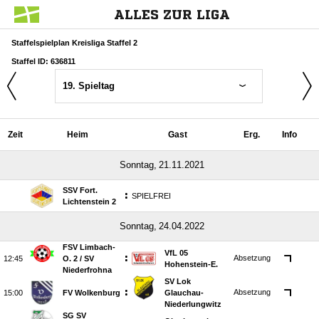
ALLES ZUR LIGA
Staffelspielplan Kreisliga Staffel 2
Staffel ID: 636811
19. Spieltag
Zeit
Heim
Gast
Erg.
Info
 
SSV Fort.
:
SPIELFREI
Lichtenstein 2
 
FSV Limbach-
VfL 05
:
Absetzung

O. 2 /​ SV
Hohenstein-E.
Niederfrohna
SV Lok
:
Absetzung

FV Wolkenburg
Glauchau-
Niederlungwitz
SG SV