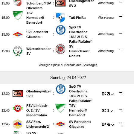
Oberlungwitzer
:
Absetzung

Schönberg/​FSV
SV 2
Oberwiera
TSV
:
Absetzung

Hermsdorf/​
TuS Pleißa
Bernsdorf
SpG TV
SV Fortschritt
Oberfrohna
:
Absetzung

Glauchau
1862 2/​ TuS
Falke Rußdorf
SV
Wüstenbrander
:
Absetzung

Heinrichsort/​
SV
Rödlitz
Verlegte Spiele außerhalb des Spieltages
 
SpG TV
Oberlungwitzer
Oberfrohna
:

:


SV 2
1862 2/​ TuS
Falke Rußdorf
FSV Limbach-
TSV
:

:


O. 2 /​ SV
Hermsdorf/​
Niederfrohna
Bernsdorf
SSV Fort.
SV Fortschritt
:

:


Lichtenstein 2
Glauchau
SG SV