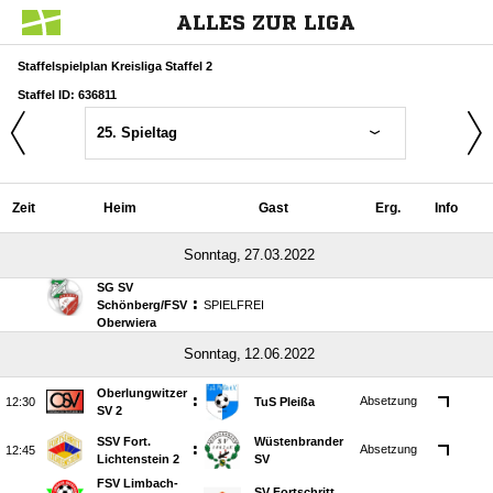
ALLES ZUR LIGA
Staffelspielplan Kreisliga Staffel 2
Staffel ID: 636811
25. Spieltag
Zeit
Heim
Gast
Erg.
Info
 
SG SV
:
Schönberg/​FSV
SPIELFREI
Oberwiera
 
Oberlungwitzer
:
Absetzung

TuS Pleißa
SV 2
SSV Fort.
Wüstenbrander
:
Absetzung

Lichtenstein 2
SV
FSV Limbach-
SV Fortschritt