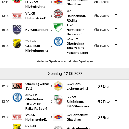
:
Absetzung

O. 2 /​ SV
Glauchau
Niederfrohna
SV
VfL 05
:
Absetzung

Heinrichsort/​
Hohenstein-E.
Rödlitz
TSV
:
Absetzung

FV Wolkenburg
Hermsdorf/​
Bernsdorf
SpG TV
SV Lok
Oberfrohna
:
Absetzung

Glauchau-
1862 2/​ TuS
Niederlungwitz
Falke Rußdorf
Verlegte Spiele außerhalb des Spieltages
 
Oberlungwitzer
SSV Fort.
:

:


SV 2
Lichtenstein 2
SpG TV
SG SV
Oberfrohna
:

:


Schönberg/​
1862 2/​ TuS
FSV Oberwiera
Falke Rußdorf
VfL 05
SV Fortschritt
:

:


Hohenstein-E.
Glauchau
SV Lok
Wüstenbrander