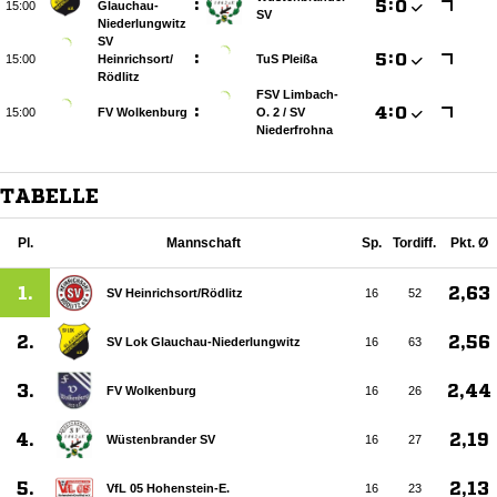
:

:


Glauchau-
SV
Niederlungwitz
SV
:

:


Heinrichsort/​
TuS Pleißa
Rödlitz
FSV Limbach-
:

:


FV Wolkenburg
O. 2 /​ SV
Niederfrohna
TABELLE
Pl.
Mannschaft
Sp.
Tordiff.
Pkt. Ø
1.
2,63
SV Heinrichsort/​Rödlitz
16
52
2.
2,56
SV Lok Glauchau-Niederlungwitz
16
63
3.
2,44
FV Wolkenburg
16
26
4.
2,19
Wüstenbrander SV
16
27
5.
2,13
VfL 05 Hohenstein-E.
16
23