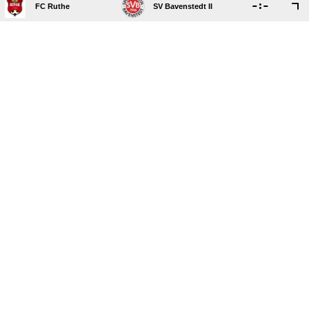

:

FC Ruthe
SV Bavenstedt II