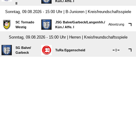
Kün./​ Affe. I
II
Sonntag, 09.08.2026 - 15:00 Uhr | B-Junioren | Kreisfreundschaftsspiele
SC Tornado
JSG Balve/​Garbeck/​Langenhh./​
Absetzung
Westig
Kün./​ Affe. I
Sonntag, 09.08.2026 - 15:00 Uhr | Herren | Kreisfreundschaftsspiele
SG Balve/​

:

TuRa Eggenscheid
Garbeck