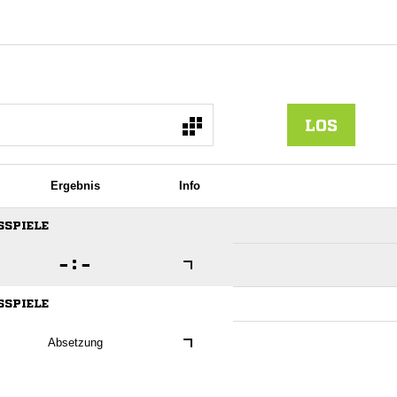
LOS
Ergebnis
Info
SSPIELE

:

SSPIELE
Absetzung