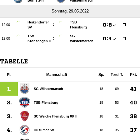
Bornstein
Wilstermarsch
 
Heikendorfer
TSB
:

:


SV
Flensburg
TSV
SG
:

:


Kronshagen II
Wilstermarsch
TABELLE
Pl.
Mannschaft
Sp.
Tordiff.
Pkt.
1.
41
SG Wilstermarsch
18
69
2.
40
TSB Flensburg
18
53
3.
38
SC Weiche Flensburg 08 II
18
31
4.
37
Husumer SV
18
35