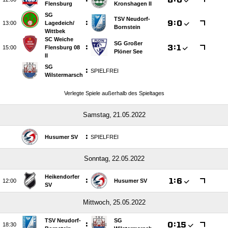
Flensburg
Kronshagen II
SG
TSV Neudorf-
:

:


Lagedeich/​
Bornstein
Wittbek
SC Weiche
SG Großer
:

:


Flensburg 08
Plöner See
II
SG
:
SPIELFREI
Wilstermarsch
Verlegte Spiele außerhalb des Spieltages
 
:
Husumer SV
SPIELFREI
 
Heikendorfer
:

:


Husumer SV
SV
 
TSV Neudorf-
SG
:

:

