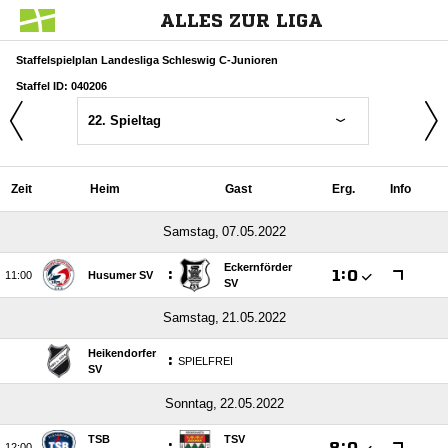
ALLES ZUR LIGA
Staffelspielplan Landesliga Schleswig C-Junioren
Staffel ID: 040206
22. Spieltag
Zeit
Heim
Gast
Erg.
Info
 
Eckernförder
:

:


Husumer SV
SV
 
Heikendorfer
:
SPIELFREI
SV
 
TSB
TSV
:

:

