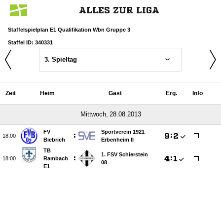
ALLES ZUR LIGA
Staffelspielplan E1 Qualifikation Wbn Gruppe 3
Staffel ID: 340331
3. Spieltag
Zeit
Heim
Gast
Erg.
Info
 
FV
Sportverein 1921
:

:


Biebrich
Erbenheim II
TB
1. FSV Schierstein
:

:


Rambach
08
E1