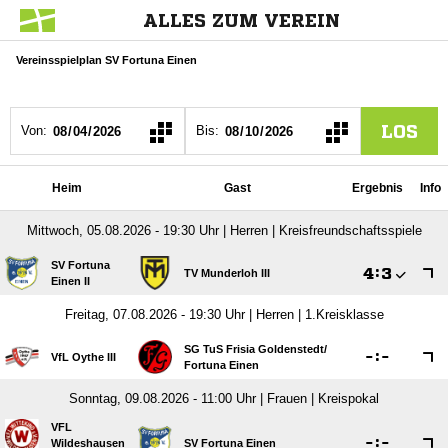
ALLES ZUM VEREIN
Vereinsspielplan SV Fortuna Einen
LOS
Von:
Bis:
Heim
Gast
Ergebnis
Info
Mittwoch, 05.08.2026 - 19:30 Uhr | Herren | Kreisfreundschaftsspiele
SV Fortuna

:

TV Munderloh III
Einen II
Freitag, 07.08.2026 - 19:30 Uhr | Herren | 1.Kreisklasse
SG TuS Frisia Goldenstedt/​

:

VfL Oythe III
Fortuna Einen
Sonntag, 09.08.2026 - 11:00 Uhr | Frauen | Kreispokal
VFL

:

Wildeshausen
SV Fortuna Einen