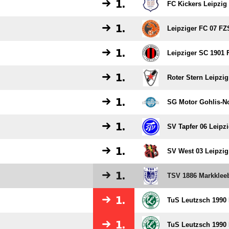
1.
FC Kickers Leipzig
1.
Leipziger FC 07 FZ
1.
Leipziger SC 1901 
1.
Roter Stern Leipzig
1.
SG Motor Gohlis-No
1.
SV Tapfer 06 Leipzi
1.
SV West 03 Leipzig
1.
TSV 1886 Markklee
1.
TuS Leutzsch 1990 
1.
TuS Leutzsch 1990 