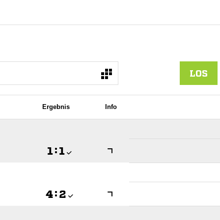
LOS
Ergebnis
Info

:


:
