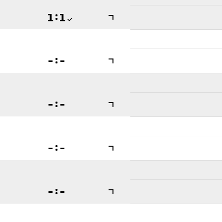

:


:


:


:


:
