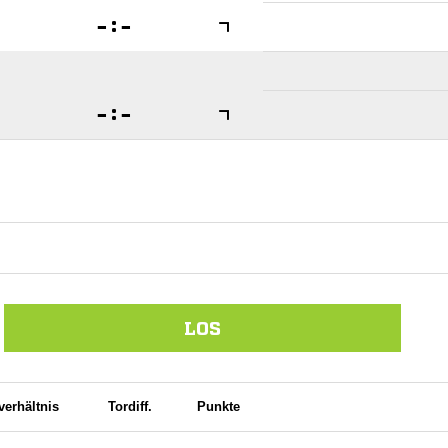

:


:

LOS
verhältnis
Tordiff.
Punkte