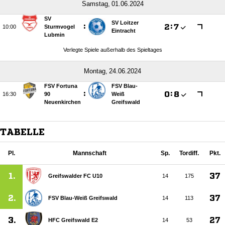
 
SV
SV Loitzer
:

:


Sturmvogel
Eintracht
Lubmin
Verlegte Spiele außerhalb des Spieltages
 
FSV Fortuna
FSV Blau-
:

:


90
Weiß
Neuenkirchen
Greifswald
TABELLE
Pl.
Mannschaft
Sp.
Tordiff.
Pkt.
1.
37
Greifswalder FC U10
14
175
2.
37
FSV Blau-Weiß Greifswald
14
113
3.
27
HFC Greifswald E2
14
53