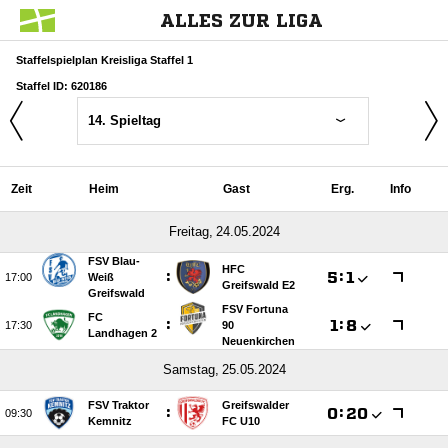
ALLES ZUR LIGA
Staffelspielplan Kreisliga Staffel 1
Staffel ID: 620186
14. Spieltag
Zeit
Heim
Gast
Erg.
Info
 
FSV Blau-
HFC
:

:


Weiß
Greifswald E2
Greifswald
FSV Fortuna
FC
:

:


90
Landhagen 2
Neuenkirchen
 
FSV Traktor
Greifswalder
:

:


Kemnitz
FC U10