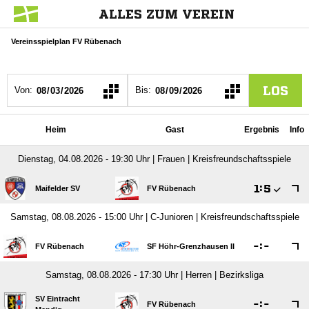
ALLES ZUM VEREIN
Vereinsspielplan FV Rübenach
LOS
Von:
Bis:
Heim
Gast
Ergebnis
Info
Dienstag, 04.08.2026 - 19:30 Uhr | Frauen | Kreisfreundschaftsspiele

:

Maifelder SV
FV Rübenach
Samstag, 08.08.2026 - 15:00 Uhr | C-Junioren | Kreisfreundschaftsspiele

:

FV Rübenach
SF Höhr-Grenzhausen II
Samstag, 08.08.2026 - 17:30 Uhr | Herren | Bezirksliga
SV Eintracht

:

FV Rübenach