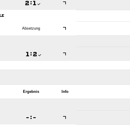

:

LE
Absetzung

:

Ergebnis
Info

:
