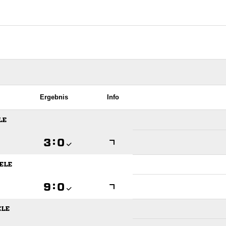
Ergebnis
Info
LE

:

ELE

:

ELE