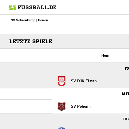
FUSSBALL.DE
SV Mehrenkamp | Herren
LETZTE SPIELE
Heim
F
SV DJK Elsten
MIT
SV Peheim
DI