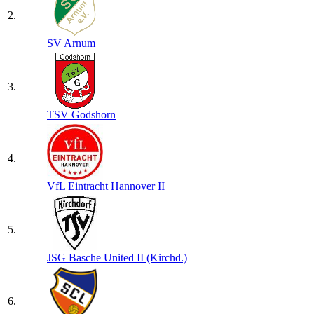
2.
SV Arnum
3.
TSV Godshorn
4.
VfL Eintracht Hannover II
5.
JSG Basche United II (Kirchd.)
6.