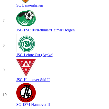
SC Langenhagen
7.
JSG FSC 04/​Rethmar/​Haimar Dolgen
8.
JSG Lehrte Ost (Arpke)
9.
JSG Hannover Süd II
10.
SG 1874 Hannover II