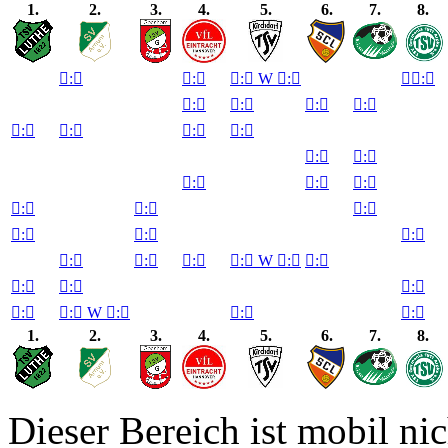
1.
2.
3.
4.
5.
6.
7.
8.

:


:


:

W

:


:


:


:


:


:


:


:


:


:


:


:


:


:


:


:


:


:


:


:


:


:


:


:


:

W

:


:


:


:


:


:


:

W

:


:


:

1.
2.
3.
4.
5.
6.
7.
8.
Dieser Bereich ist mobil nic