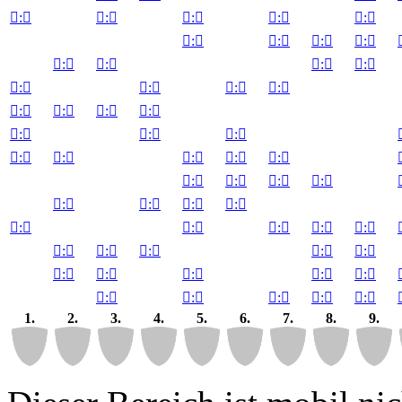

:


:


:


:


:


:


:


:


:


:


:


:


:


:


:


:


:


:


:


:


:


:


:


:


:


:


:


:


:


:


:


:


:


:


:


:


:


:


:


:


:


:


:


:


:


:


:


:


:


:


:


:


:


:


:


:


:

1.
2.
3.
4.
5.
6.
7.
8.
9.