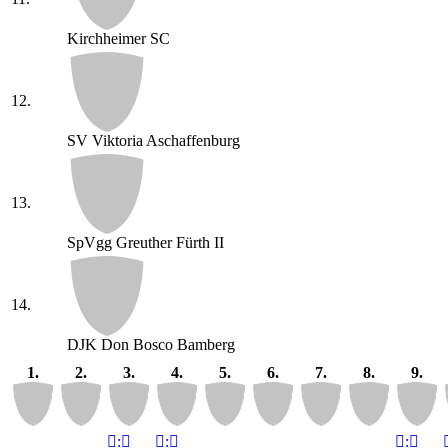
Kirchheimer SC
12.
SV Viktoria Aschaffenburg
13.
SpVgg Greuther Fürth II
14.
DJK Don Bosco Bamberg
1.
2.
3.
4.
5.
6.
7.
8.
9.

:


:


:
