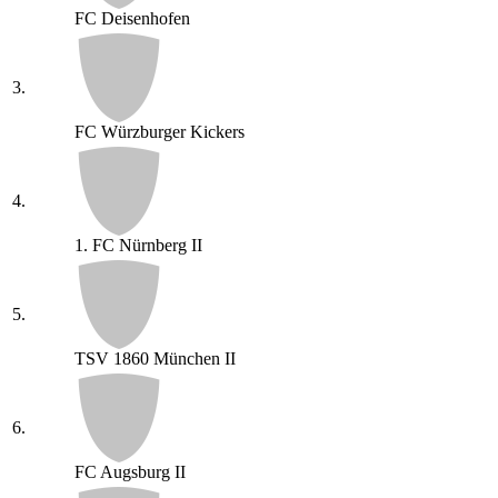
FC Deisenhofen
3.
FC Würzburger Kickers
4.
1. FC Nürnberg II
5.
TSV 1860 München II
6.
FC Augsburg II