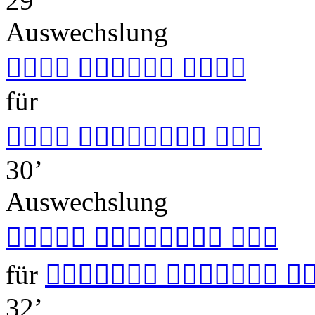
29’
Auswechslung
  
für
  
30’
Auswechslung
  
für
  
32’