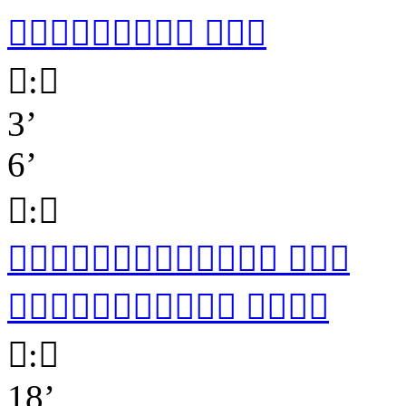

 

:

3’
6’

:


 

 

:

18’