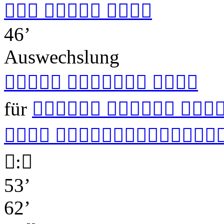
  
46’
Auswechslung
  
für
  
 


:

53’
62’