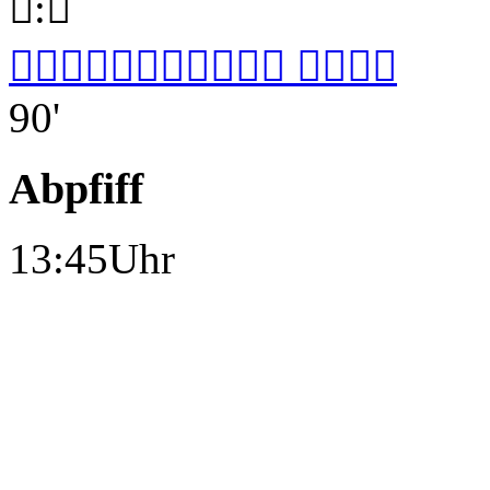

:


 
90'
Abpfiff
13:45Uhr