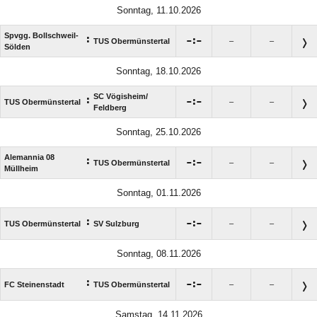
Sonntag, 11.10.2026
Spvgg. Bollschweil-
:

:

TUS Obermünstertal
–
–
Sölden
Sonntag, 18.10.2026
SC Vögisheim/​
:

:

TUS Obermünstertal
–
–
Feldberg
Sonntag, 25.10.2026
Alemannia 08
:

:

TUS Obermünstertal
–
–
Müllheim
Sonntag, 01.11.2026
:

:

TUS Obermünstertal
SV Sulzburg
–
–
Sonntag, 08.11.2026
:

:

FC Steinenstadt
TUS Obermünstertal
–
–
Samstag, 14.11.2026