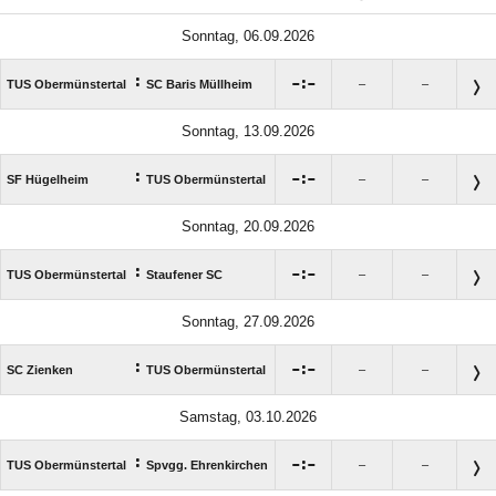
Sonntag, 06.09.2026
:

:

TUS Obermünstertal
SC Baris Müllheim
–
–
Sonntag, 13.09.2026
:

:

SF Hügelheim
TUS Obermünstertal
–
–
Sonntag, 20.09.2026
:

:

TUS Obermünstertal
Staufener SC
–
–
Sonntag, 27.09.2026
:

:

SC Zienken
TUS Obermünstertal
–
–
Samstag, 03.10.2026
:

:

TUS Obermünstertal
Spvgg. Ehrenkirchen
–
–