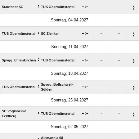
:

:

Staufener SC
TUS Obermünstertal
–
–
Sonntag, 04.04.2027
:

:

TUS Obermünstertal
SC Zienken
–
–
Sonntag, 11.04.2027
:

:

Spvgg. Ehrenkirchen
TUS Obermünstertal
–
–
Sonntag, 18.04.2027
Spvgg. Bollschweil-
:

:

TUS Obermünstertal
–
–
Sölden
Sonntag, 25.04.2027
SC Vögisheim/​
:

:

TUS Obermünstertal
–
–
Feldberg
Sonntag, 02.05.2027
Alemannia 08