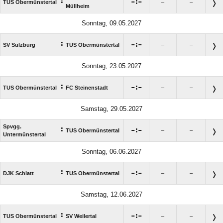
:

:

TUS Obermünstertal
–
–
Müllheim
Sonntag, 09.05.2027
:

:

SV Sulzburg
TUS Obermünstertal
–
–
Sonntag, 23.05.2027
:

:

TUS Obermünstertal
FC Steinenstadt
–
–
Samstag, 29.05.2027
Spvgg.
:

:

TUS Obermünstertal
–
–
Untermünstertal
Sonntag, 06.06.2027
:

:

DJK Schlatt
TUS Obermünstertal
–
–
Samstag, 12.06.2027
:

:

TUS Obermünstertal
SV Weilertal
–
–