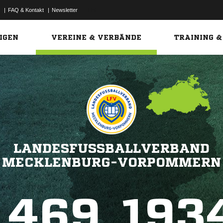
|
FAQ & Kontakt
|
Newsletter
Link
IGEN
VEREINE & VERBÄNDE
TRAINING &
LANDESFUSSBALLVERBAND M
ECKLENBURG-VORPOMMERN
469
193