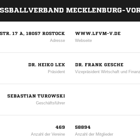
ANZEIGE
SSBALLVERBAND MECKLENBURG-VO
TR. 17 A, 18057 ROSTOCK
WWW.LFVM-V.DE
Adresse
Webseite
DR. HEIKO LEX
DR. FRANK GESCHE
Präsident
Vizepräsident Wirtschaft und Finan
SEBASTIAN TUROWSKI
Geschäftsführer
469
58894
Anzahl der Vereine
Anzahl der Mitglieder