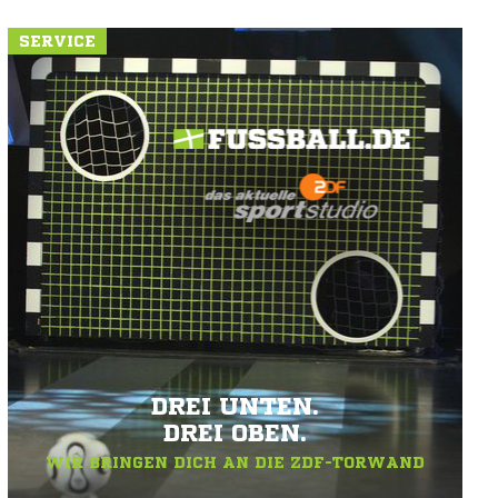
SERVICE
DREI UNTEN.
DREI OBEN.
WIR BRINGEN DICH AN DIE ZDF-TORWAND