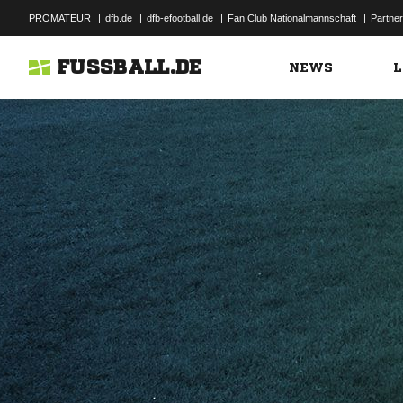
PROMATEUR
|
dfb.de
|
dfb-efootball.de
|
Fan Club Nationalmannschaft
|
Partner
FUSSBALL.DE
NEWS
L