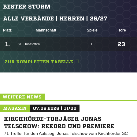
BESTER STURM
ALLE VERBÄNDE | HERREN | 26/27
Platz
Mannschaft
Spiele
Tore
1.
23
SG Hünstetten
1
ZUR KOMPLETTEN TABELLE
ANZEIGE
WEITERE NEWS
MAGAZIN
07.08.2026 | 11:00
KIRCHHÖRDE-TORJÄGER JONAS
TELSCHOW: REKORD UND PREMIERE
71 Treffer für den Aufstieg: Jonas Telschow vom Kirchhörder SC