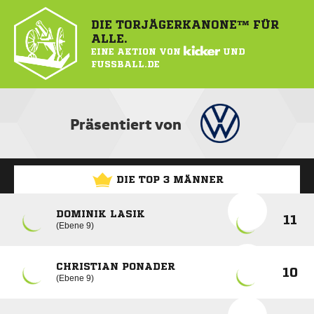
DIE TORJÄGERKANONE™ FÜR
ALLE.
EINE AKTION VON
KICKER
UND
FUSSBALL.DE
Präsentiert von
DIE TOP 3 MÄNNER
DOMINIK LASIK
11
Ebene 9
CHRISTIAN PONADER
10
Ebene 9