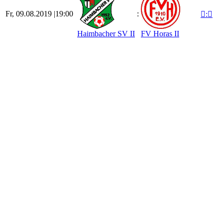
Fr, 09.08.2019 |
19:00
:

:

Haimbacher SV II
FV Horas II