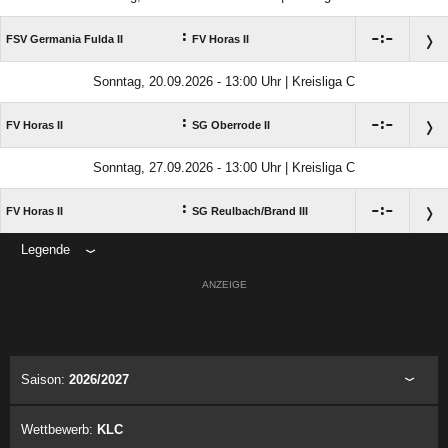
:

:

FSV Germania Fulda II
FV Horas II
Sonntag, 20.09.2026 - 13:00 Uhr | Kreisliga C
:

:

FV Horas II
SG Oberrode II
Sonntag, 27.09.2026 - 13:00 Uhr | Kreisliga C
:

:

FV Horas II
SG Reulbach/​Brand III
Legende
ANZEIGE
Saison:
2026/2027
Wettbewerb:
KLC