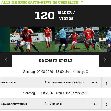
ALLE MANNSCHAFTS-NEWS IM ÜBERBLICK
120
BILDER /
VIDEOS
ANZEIGE
NÄCHSTE SPIELE
Sonntag, 09.08.2026 - 13:00 Uhr | Kreisliga C
:

:

FV Horas II
SG Buchonia Fulda-Niesig II
Sonntag, 16.08.2026 - 13:00 Uhr | Kreisliga C
:

:

Spvgg.Neuswarts II
FV Horas II