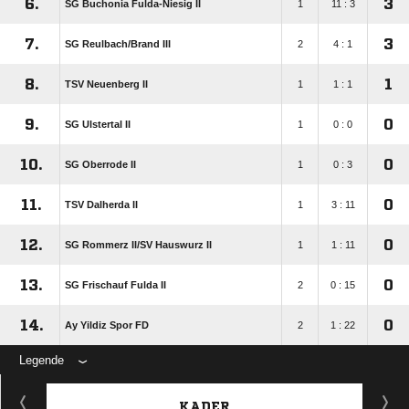
6.
3
SG Buchonia Fulda-Niesig II
1
11 : 3
7.
3
SG Reulbach/​Brand III
2
4 : 1
8.
1
TSV Neuenberg II
1
1 : 1
9.
0
SG Ulstertal II
1
0 : 0
10.
0
SG Oberrode II
1
0 : 3
11.
0
TSV Dalherda II
1
3 : 11
12.
0
SG Rommerz II/​SV Hauswurz II
1
1 : 11
13.
0
SG Frischauf Fulda II
2
0 : 15
14.
0
Ay Yildiz Spor FD
2
1 : 22
Legende
KADER