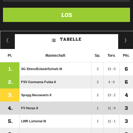
LOS
TABELLE
Pl.
Mannschaft
Sp.
Torv.
Pkt.
1.
6
SG Elters/​Eckwb/​Schwb III
2
13 : 0
2.
6
FSV Germania Fulda II
2
4 : 0
3.
4
Spvgg.Neuswarts II
2
13 : 2
4.
3
FV Horas II
1
11 : 0
5.
3
LWR Lüttertal III
1
11 : 1