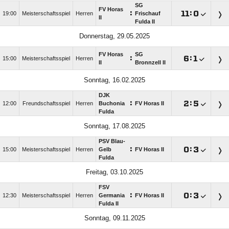
SG
FV Horas
:

:

19:00
Meisterschaftsspiel
Herren
Frischauf
II
Fulda II
Donnerstag, 29.05.2025
FV Horas
SG
:

:

15:00
Meisterschaftsspiel
Herren
II
Bronnzell II
Sonntag, 16.02.2025
DJK
:

:

12:00
Freundschaftsspiel
Herren
Buchonia
FV Horas II
Fulda
Sonntag, 17.08.2025
PSV Blau-
:

:

15:00
Meisterschaftsspiel
Herren
Gelb
FV Horas II
Fulda
Freitag, 03.10.2025
FSV
:

:

12:30
Meisterschaftsspiel
Herren
Germania
FV Horas II
Fulda II
Sonntag, 09.11.2025