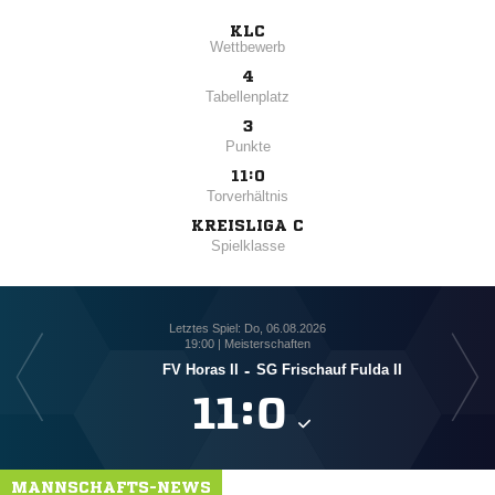
KLC
Wettbewerb
4
Tabellenplatz
3
Punkte
11:0
Torverhältnis
KREISLIGA C
Spielklasse
Letztes Spiel: Do, 06.08.2026
19:00 | Meisterschaften
FV Horas II
-
SG Frischauf Fulda II

:

MANNSCHAFTS-NEWS