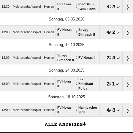
FV Horas
PSV Blau-
:

:

12:30
Meisterschaftsspiel
Herren
II
Gelb Fulda
Sonntag, 03.05.2026
FV Horas
Spvgg.
:

:

13:00
Meisterschaftsspiel
Herren
II
Bimbach II
Sonntag, 12.10.2025
Spvgg.
:

:

13:00
Meisterschaftsspiel
Herren
FV Horas II
Bimbach II
Sonntag, 24.08.2025
SG
FV Horas
:

:

13:00
Meisterschaftsspiel
Herren
Frischauf
II
Fulda
Samstag, 18.10.2025
FV Horas
Haimbacher
:

:

13:00
Meisterschaftsspiel
Herren
II
SV II
ALLE ANZEIGEN