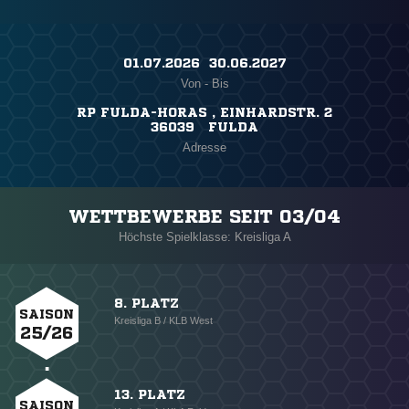
01.07.2026 ​ 30.06.2027
Von - Bis
RP FULDA-HORAS , EINHARDSTR. 2
36039 FULDA
Adresse
WETTBEWERBE SEIT 03/04
Höchste Spielklasse: Kreisliga A
8. PLATZ
SAISON
Kreisliga B / KLB West
25/26
13. PLATZ
SAISON