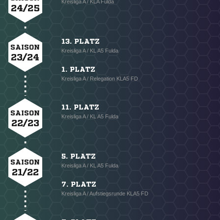
Kreisliga A / KLA Fulda
24/25
13. PLATZ
SAISON
Kreisliga A / KL A5 Fulda
23/24
1. PLATZ
Kreisliga A / Relegation KLA5 FD
11. PLATZ
SAISON
Kreisliga A / KL A5 Fulda
22/23
5. PLATZ
SAISON
Kreisliga A / KL A5 Fulda
21/22
7. PLATZ
Kreisliga A / Aufstiegsrunde KLA5 FD