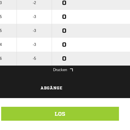
0
 3
-2
0
 5
-3
0
 5
-3
0
 4
-3
0
 6
-5
Drucken
ABGÄNGE
LOS