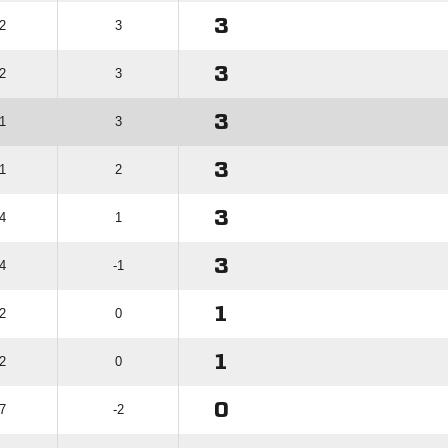
3
 2
3
3
 2
3
3
 1
3
3
 1
2
3
 4
1
3
 4
-1
1
 2
0
1
 2
0
0
 7
-2