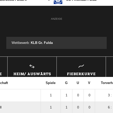
ANZEIGE
Wettbewerb:
KLB Gr. Fulda
E
HEIM/ AUSWÄRTS
FIEBERKURVE
chaft
Spiele
G
U
V
Torverh
1
1
0
0
3 :
I
1
1
0
0
6 :