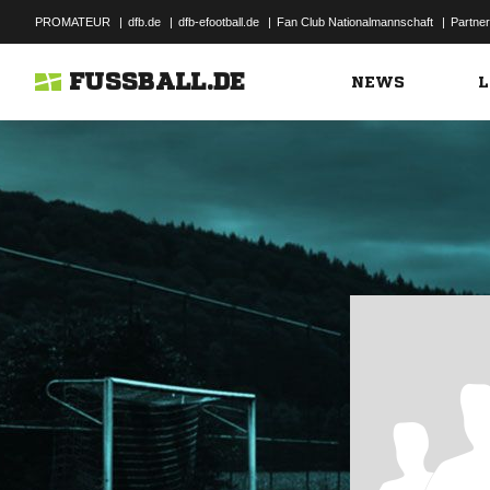
PROMATEUR
|
dfb.de
|
dfb-efootball.de
|
Fan Club Nationalmannschaft
|
Partner
FUSSBALL.DE
NEWS
L