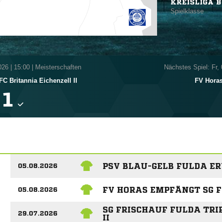
KREISLIGA B
Spielklasse
026
|
15:00 | Meisterschaften
Nächstes Spiel: Fr,
FC Britannia Eichenzell II
FV Hora

PSV BLAU-GELB FULDA E
05.08.2026
FV HORAS EMPFÄNGT SG 
05.08.2026
SG FRISCHAUF FULDA TRI
29.07.2026
II