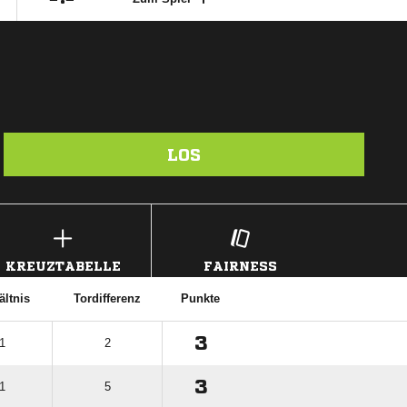
LOS
KREUZTABELLE
FAIRNESS
ältnis
Tordifferenz
Punkte
3
 1
2
3
 1
5