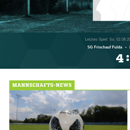
Letztes Spiel: So, 02.08.2
-
SG Frischauf Fulda
:

MANNSCHAFTS-NEWS