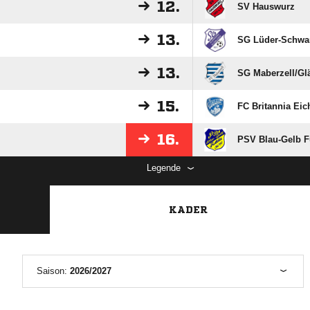
12.
SV Hauswurz
13.
SG Lüder-Schwar
13.
SG Maberzell/​Glä
15.
FC Britannia Eich
16.
PSV Blau-Gelb F
Legende
KADER
Saison:
2026/2027