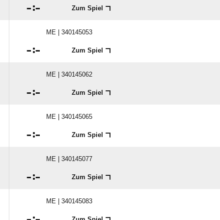

:

Zum Spiel
ME | 340145053

:

Zum Spiel
ME | 340145062

:

Zum Spiel
ME | 340145065

:

Zum Spiel
ME | 340145077

:

Zum Spiel
ME | 340145083

:

Zum Spiel