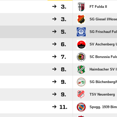
3.
FT Fulda II
3.
SG Giesel I/​Hose
5.
SG Frischauf Fu
6.
SV Aschenberg U
7.
SC Borussia Fuld
8.
Haimbacher SV I
9.
SG Büchenberg/​U
9.
TSV Neuenberg
11.
Spvgg. 1939 Bim