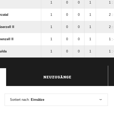
1
0
0
1
1 :
zatal
1
0
0
1
2 :
serzell II
1
0
0
1
2 :
enzell II
1
0
0
1
1 :
ulda
1
0
0
1
1 :
NEUZUGÄNGE
Sortiert nach:
Einsätze