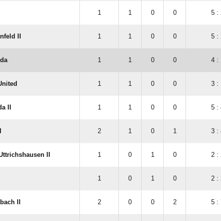
1
1
0
0
5 :
nfeld II
1
1
0
0
5 :
lda
1
1
0
0
4 :
nited
1
1
0
0
3 :
a II
1
1
0
0
5 :
I
2
1
0
1
3 :
ttrichshausen II
1
0
1
0
2 :
1
0
1
0
2 :
bach II
2
0
0
2
5 :