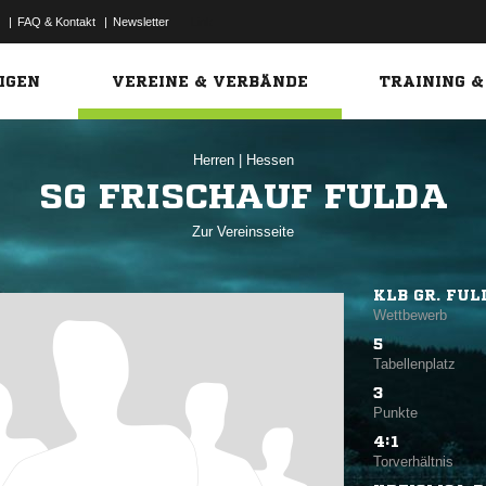
|
FAQ & Kontakt
|
Newsletter
Link
IGEN
VEREINE & VERBÄNDE
TRAINING &
Herren
|
Hessen
SG FRISCHAUF FULDA
Zur Vereinsseite
KLB GR. FUL
Wettbewerb
5
Tabellenplatz
3
Punkte
4:1
Torverhältnis