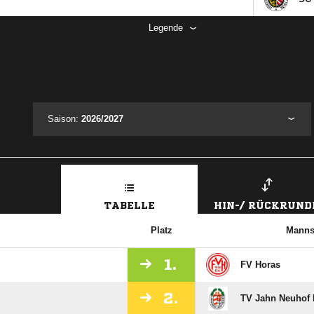
Legende
Saison:
2026/2027
TABELLE
HIN-/ RÜCKRUND
Platz
Manns
1.
FV Horas
2.
TV Jahn Neuhof I