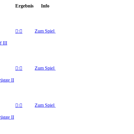
Ergebnis
Info
Zum Spiel

:

 III
Zum Spiel

:

ügge II
Zum Spiel

:

ügge II