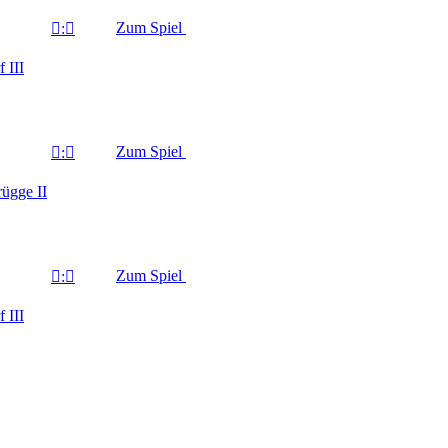
Zum Spiel

:

 III
Zum Spiel

:

ügge II
Zum Spiel

:

 III