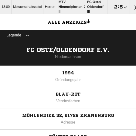
MTV
FC Oste/​
:

:

13:00
Meisterschaftsspiel
Herren
Himmelpforten
Oldendorf
II
III
ALLE ANZEIGEN
Legende
FC OSTE/OLDENDORF E.V.
Niedersachsen
1994
Gründungsjahr
BLAU-ROT
Vereinsfarben
MÖHLENDIEK 32, 21726 KRANENBURG
Adresse