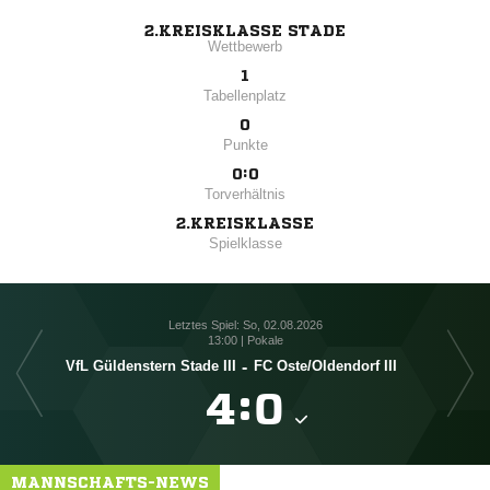
2.KREISKLASSE STADE
Wettbewerb
1
Tabellenplatz
0
Punkte
0:0
Torverhältnis
2.KREISKLASSE
Spielklasse
Letztes Spiel: So, 02.08.2026
13:00 | Pokale
VfL Güldenstern Stade III
-
FC Oste/​Oldendorf III
V

:

MANNSCHAFTS-NEWS