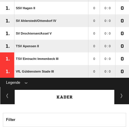
1.
0
SSV Hagen II
0
0 : 0
1.
0
SV Ahlerstedt/​Ottendorf IV
0
0 : 0
1.
0
SV Drochtersen/​Assel V
0
0 : 0
1.
0
TSV Apensen II
0
0 : 0
1.
0
TSV Eintracht Immenbeck III
0
0 : 0
1.
0
VfL Güldenstern Stade III
0
0 : 0
Legende
KADER
Filter