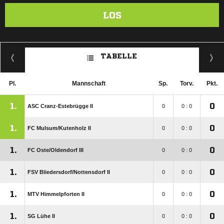
LOS
TABELLE
Pl.
Mannschaft
Sp.
Torv.
Pkt.
1.
0
ASC Cranz-Estebrügge II
0
0 : 0
1.
0
FC Mulsum/​Kutenholz II
0
0 : 0
1.
0
FC Oste/​Oldendorf III
0
0 : 0
1.
0
FSV Bliedersdorf/​Nottensdorf II
0
0 : 0
1.
0
MTV Himmelpforten II
0
0 : 0
1.
0
SG Lühe II
0
0 : 0