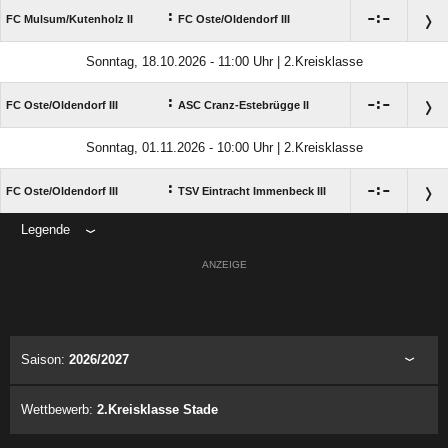
:

:

FC Mulsum/​Kutenholz II
FC Oste/​Oldendorf III
Sonntag, 18.10.2026 - 11:00 Uhr | 2.Kreisklasse
:

:

FC Oste/​Oldendorf III
ASC Cranz-Estebrügge II
Sonntag, 01.11.2026 - 10:00 Uhr | 2.Kreisklasse
:

:

FC Oste/​Oldendorf III
TSV Eintracht Immenbeck III
Legende
ANZEIGE
Saison:
2026/2027
Wettbewerb:
2.Kreisklasse Stade