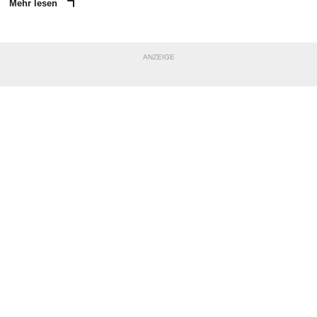
Mehr lesen
ANZEIGE
NACHRICHT SENDEN
* Pflichtfelder