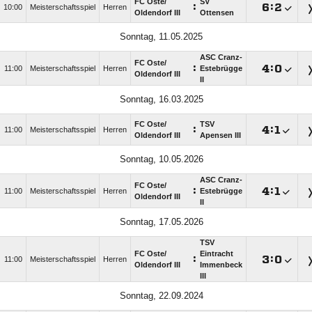
FC Oste/​
SV
:

:

10:00
Meisterschaftsspiel
Herren
Oldendorf III
Ottensen
Sonntag, 11.05.2025
ASC Cranz-
FC Oste/​
:

:

11:00
Meisterschaftsspiel
Herren
Estebrügge
Oldendorf III
II
Sonntag, 16.03.2025
FC Oste/​
TSV
:

:

11:00
Meisterschaftsspiel
Herren
Oldendorf III
Apensen III
Sonntag, 10.05.2026
ASC Cranz-
FC Oste/​
:

:

11:00
Meisterschaftsspiel
Herren
Estebrügge
Oldendorf III
II
Sonntag, 17.05.2026
TSV
FC Oste/​
Eintracht
:

:

11:00
Meisterschaftsspiel
Herren
Oldendorf III
Immenbeck
III
Sonntag, 22.09.2024