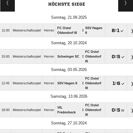
HÖCHSTE SIEGE
Sonntag, 21.09.2025
FC Oste/​
SSV Hagen
:

:

11:00
Meisterschaftsspiel
Herren
Oldendorf III
II
Sonntag, 20.10.2024
FC Oste/​
:

:

15:00
Meisterschaftsspiel
Herren
Schwinger SC
Oldendorf
III
Sonntag, 03.05.2026
FC Oste/​
:

:

12:45
Meisterschaftsspiel
Herren
SSV Hagen II
Oldendorf
III
Samstag, 13.06.2026
FC Oste/​
VfL
:

:

18:00
Meisterschaftsspiel
Herren
Oldendorf
W
Fredenbeck
III
Sonntag, 27.10.2024