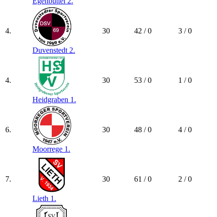
Egenbüttel 2.
4.
30
42 / 0
3 / 0
Duvenstedt 2.
4.
30
53 / 0
1 / 0
Heidgraben 1.
6.
30
48 / 0
4 / 0
Moorrege 1.
7.
30
61 / 0
2 / 0
Lieth 1.