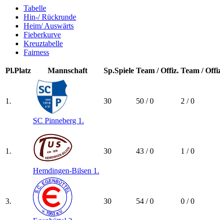
Tabelle
Hin-/ Rückrunde
Heim/ Auswärts
Fieberkurve
Kreuztabelle
Fairness
Pl.
Platz
Mannschaft
Sp.
Spiele
Team / Offiz.
Team / Offi
1.
30
50 / 0
2 / 0
SC Pinneberg 1.
1.
30
43 / 0
1 / 0
Hemdingen-Bilsen 1.
3.
30
54 / 0
0 / 0