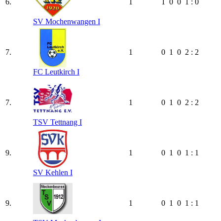
6.
1
1
0
0
1 : 0
SV Mochenwangen I
7.
1
0
1
0
2 : 2
FC Leutkirch I
7.
1
0
1
0
2 : 2
TSV Tettnang I
9.
1
0
1
0
1 : 1
SV Kehlen I
9.
1
0
1
0
1 : 1