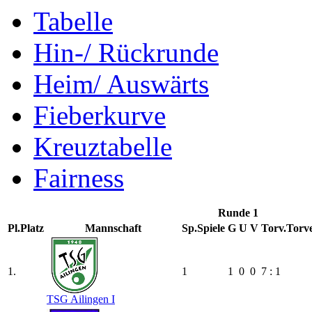
Tabelle
Hin-/ Rückrunde
Heim/ Auswärts
Fieberkurve
Kreuztabelle
Fairness
Runde 1
Pl.
Platz
Mannschaft
Sp.
Spiele
G
U
V
Torv.
Torve
1.
1
1
0
0
7 : 1
TSG Ailingen I