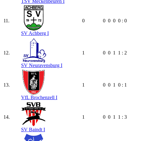
TSV Meckenbeuren I
11.
0
0
0
0
0 : 0
SV Achberg I
12.
1
0
0
1
1 : 2
SV Neuravensburg I
13.
1
0
0
1
0 : 1
VfL Brochenzell I
14.
1
0
0
1
1 : 3
SV Baindt I