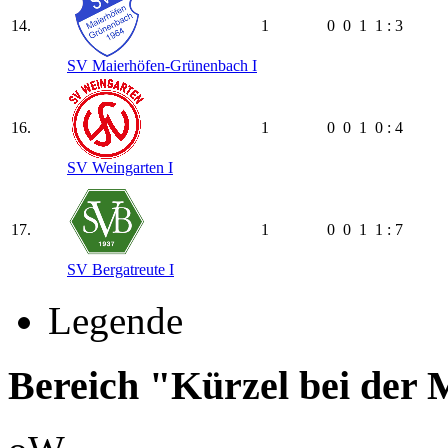
14.
1
0
0
1
1 : 3
SV Maierhöfen-Grünenbach I
16.
1
0
0
1
0 : 4
SV Weingarten I
17.
1
0
0
1
1 : 7
SV Bergatreute I
Legende
Bereich "Kürzel bei der