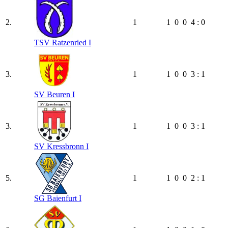
2.
1
1
0
0
4 : 0
TSV Ratzenried I
3.
1
1
0
0
3 : 1
SV Beuren I
3.
1
1
0
0
3 : 1
SV Kressbronn I
5.
1
1
0
0
2 : 1
SG Baienfurt I