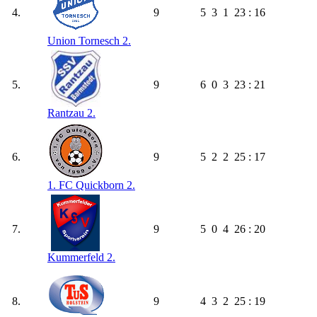
4.
9
5
3
1
23 : 16
Union Tornesch 2.
5.
9
6
0
3
23 : 21
Rantzau 2.
6.
9
5
2
2
25 : 17
1. FC Quickborn 2.
7.
9
5
0
4
26 : 20
Kummerfeld 2.
8.
9
4
3
2
25 : 19