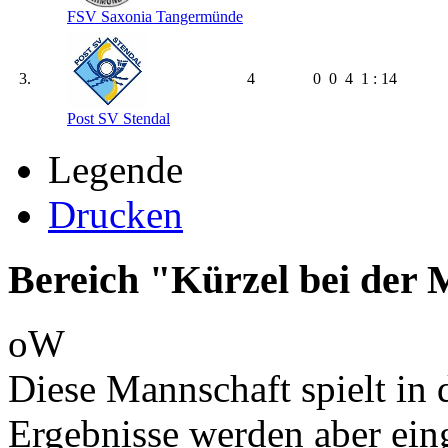
FSV Saxonia Tangermünde
3.
4
0
0
4
1 : 14
Post SV Stendal
Legende
Drucken
Bereich "Kürzel bei der
oW
Diese Mannschaft spielt in d
Ergebnisse werden aber ein