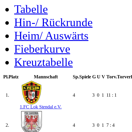
Tabelle
Hin-/ Rückrunde
Heim/ Auswärts
Fieberkurve
Kreuztabelle
Pl.
Platz
Mannschaft
Sp.
Spiele
G
U
V
Torv.
Torverh
1.
4
3
0
1
11 : 1
1.FC Lok Stendal e.V.
2.
4
3
0
1
7 : 4