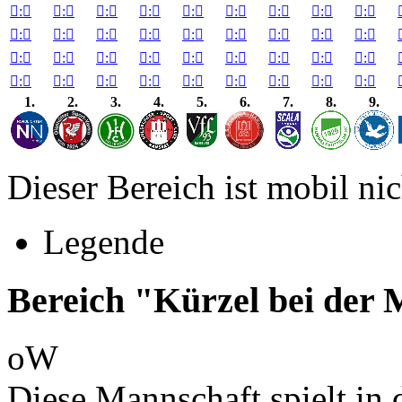

:


:


:


:


:


:


:


:


:


:


:


:


:


:


:


:


:


:


:


:


:


:


:


:


:


:


:


:


:


:


:


:


:


:


:


:

1.
2.
3.
4.
5.
6.
7.
8.
9.
Dieser Bereich ist mobil nic
Legende
Bereich "Kürzel bei der
oW
Diese Mannschaft spielt in d