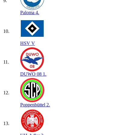
9.
Paloma 4.
10.
HSV V
11.
DUWO 08 1.
12.
Poppenbüttel 2.
13.