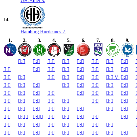
UH-Adler 3.
14.
Hamburg Hurricanes 2.
1.
2.
3.
4.
5.
6.
7.
8.
9.

:


:


:


:


:


:


:


:


:


:


:


:


:


:


:


:


:


:


:


:


:


:


:

V

:


:


:


:


:


:


:


:


:


:


:


:


:


:


:


:


:


:


:


:


:


:


:


:


:


:


:


:


:


:


:


:


:


:


:


:


:


:


:


:


:


:


:


:


:


:


:


:


:


:


:


:


:


:


:


:


:


:
