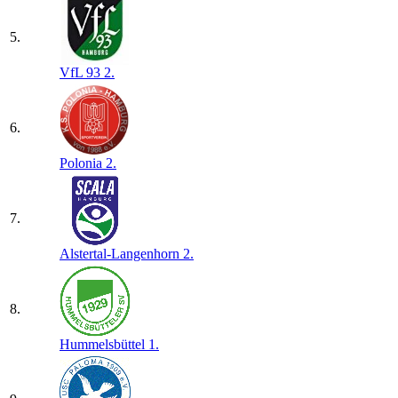
5.
VfL 93 2.
6.
Polonia 2.
7.
Alstertal-Langenhorn 2.
8.
Hummelsbüttel 1.