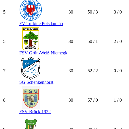
5.
30
50 / 3
3 / 0
FV Turbine Potsdam 55
5.
30
50 / 1
2 / 0
FSV Grün-Weiß Niemegk
7.
30
52 / 2
0 / 0
SG Schenkenhorst
8.
30
57 / 0
1 / 0
FSV Brück 1922