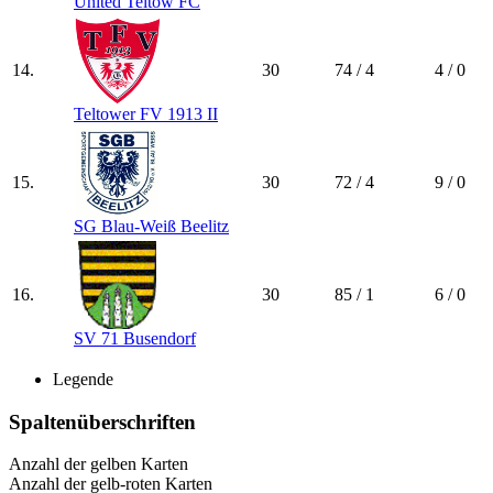
United Teltow FC
14.
30
74 / 4
4 / 0
Teltower FV 1913 II
15.
30
72 / 4
9 / 0
SG Blau-Weiß Beelitz
16.
30
85 / 1
6 / 0
SV 71 Busendorf
Legende
Spaltenüberschriften
Anzahl der gelben Karten
Anzahl der gelb-roten Karten