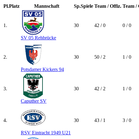
Pl.
Platz
Mannschaft
Sp.
Spiele
Team / Offiz.
Team / 
1.
30
42 / 0
0 / 0
SV 05 Rehbrücke
2.
30
50 / 2
1 / 0
Potsdamer Kickers 94
3.
30
42 / 2
1 / 0
Caputher SV
4.
30
43 / 1
3 / 0
RSV Eintracht 1949 U21