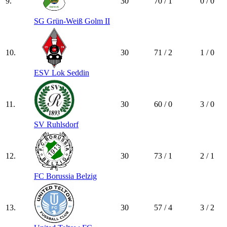
9.
30
70 / 1
0 / 0
SG Grün-Weiß Golm II
10.
30
71 / 2
1 / 0
ESV Lok Seddin
11.
30
60 / 0
3 / 0
SV Ruhlsdorf
12.
30
73 / 1
2 / 1
FC Borussia Belzig
13.
30
57 / 4
3 / 2