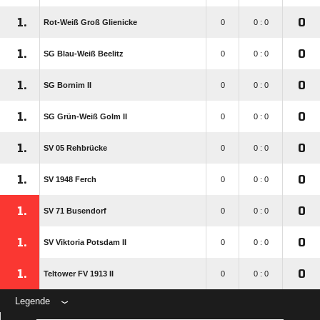
1.
0
Rot-Weiß Groß Glienicke
0
0 : 0
1.
0
SG Blau-Weiß Beelitz
0
0 : 0
1.
0
SG Bornim II
0
0 : 0
1.
0
SG Grün-Weiß Golm II
0
0 : 0
1.
0
SV 05 Rehbrücke
0
0 : 0
1.
0
SV 1948 Ferch
0
0 : 0
1.
0
SV 71 Busendorf
0
0 : 0
1.
0
SV Viktoria Potsdam II
0
0 : 0
1.
0
Teltower FV 1913 II
0
0 : 0
Legende