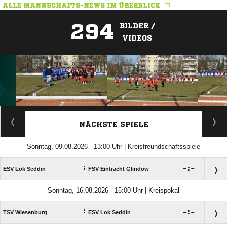
ALLE MANNSCHAFTS-NEWS IM ÜBERBLICK
294
BILDER /
VIDEOS
ANZEIGE
NÄCHSTE SPIELE
Sonntag, 09.08.2026 - 13:00 Uhr | Kreisfreundschaftsspiele
:

:

ESV Lok Seddin
FSV Eintracht Glindow
Sonntag, 16.08.2026 - 15:00 Uhr | Kreispokal
:

:

TSV Wiesenburg
ESV Lok Seddin