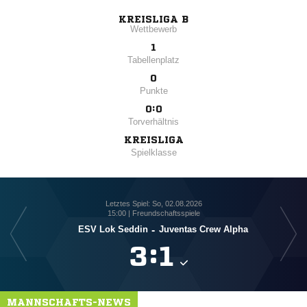
KREISLIGA B
Wettbewerb
1
Tabellenplatz
0
Punkte
0:0
Torverhältnis
KREISLIGA
Spielklasse
Letztes Spiel: So, 02.08.2026
15:00 | Freundschaftsspiele
ESV Lok Seddin
-
Juventas Crew Alpha

:

MANNSCHAFTS-NEWS