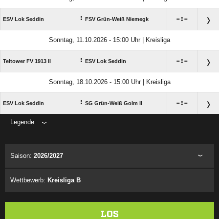
:

:

ESV Lok Seddin
FSV Grün-Weiß Niemegk
Sonntag, 11.10.2026 - 15:00 Uhr | Kreisliga
:

:

Teltower FV 1913 II
ESV Lok Seddin
Sonntag, 18.10.2026 - 15:00 Uhr | Kreisliga
:

:

ESV Lok Seddin
SG Grün-Weiß Golm II
Legende
ANZEIGE
Saison:
2026/2027
Wettbewerb:
Kreisliga B
LOS