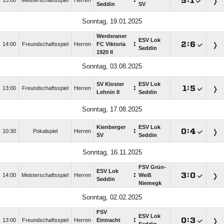
:

:

15:00
Meisterschaftsspiel
Herren
Seddin
SV
Sonntag, 19.01.2025
Werderaner
ESV Lok
:

:

14:00
Freundschaftsspiel
Herren
FC Viktoria
Seddin
1920 II
Sonntag, 03.08.2025
SV Kloster
ESV Lok
:

:

13:00
Freundschaftsspiel
Herren
Lehnin II
Seddin
Sonntag, 17.08.2025
Kienberger
ESV Lok
:

:

10:30
Pokalspiel
Herren
SV
Seddin
Sonntag, 16.11.2025
FSV Grün-
ESV Lok
:

:

14:00
Meisterschaftsspiel
Herren
Weiß
Seddin
Niemegk
Sonntag, 02.02.2025
FSV
ESV Lok
:

:

13:00
Freundschaftsspiel
Herren
Eintracht