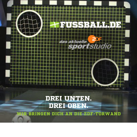
DREI UNTEN.
DREI OBEN.
WIR BRINGEN DICH AN DIE ZDF-TORWAND