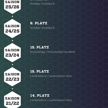
SAISON
Kreisliga / Kreisliga B
25/26
6. PLATZ
SAISON
Kreisliga / Kreisliga B
24/25
15. PLATZ
SAISON
Kreisoberliga / Kreisoberliga Havelland
23/24
15. PLATZ
SAISON
Landesklasse / Landesklasse West
22/23
14. PLATZ
SAISON
Landesklasse / Landesklasse West
21/22