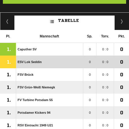
TABELLE
Pl.
Mannschaft
Sp.
Torv.
Pkt.
1.
0
Caputher SV
0
0 : 0
1.
0
ESV Lok Seddin
0
0 : 0
1.
0
FSV Brück
0
0 : 0
1.
0
FSV Grün-Weiß Niemegk
0
0 : 0
1.
0
FV Turbine Potsdam 55
0
0 : 0
1.
0
Potsdamer Kickers 94
0
0 : 0
1.
0
RSV Eintracht 1949 U21
0
0 : 0