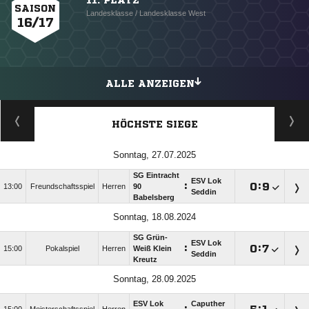
11. PLATZ
SAISON
Landesklasse / Landesklasse West
16/17
ALLE ANZEIGEN
HÖCHSTE SIEGE
Sonntag, 27.07.2025
SG Eintracht
ESV Lok
:

:

13:00
Freundschaftsspiel
Herren
90
Seddin
Babelsberg
Sonntag, 18.08.2024
SG Grün-
ESV Lok
:

:

15:00
Pokalspiel
Herren
Weiß Klein
Seddin
Kreutz
Sonntag, 28.09.2025
ESV Lok
Caputher