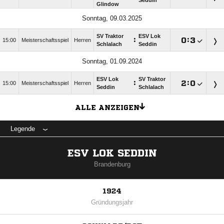
Seddin
Glindow
Sonntag, 09.03.2025
SV Traktor
ESV Lok
:

:

15:00
Meisterschaftsspiel
Herren
Schlalach
Seddin
Sonntag, 01.09.2024
ESV Lok
SV Traktor
:

:

15:00
Meisterschaftsspiel
Herren
Seddin
Schlalach
ALLE ANZEIGEN
Legende
ESV LOK SEDDIN
Brandenburg
1924
Gründungsjahr