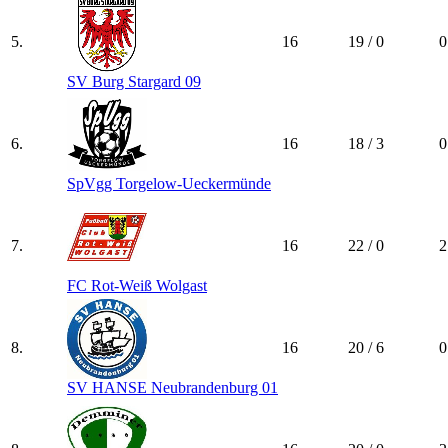
5.
16
19 / 0
0
SV Burg Stargard 09
6.
16
18 / 3
0
SpVgg Torgelow-Ueckermünde
7.
16
22 / 0
2
FC Rot-Weiß Wolgast
8.
16
20 / 6
0
SV HANSE Neubrandenburg 01