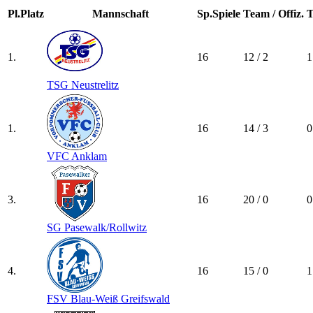
Pl.
Platz
Mannschaft
Sp.
Spiele
Team / Offiz.
T
1.
16
12 / 2
1
TSG Neustrelitz
1.
16
14 / 3
0
VFC Anklam
3.
16
20 / 0
0
SG Pasewalk/​Rollwitz
4.
16
15 / 0
1
FSV Blau-Weiß Greifswald