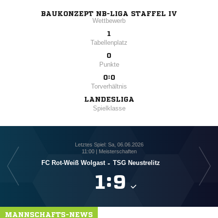
BAUKONZEPT NB-LIGA STAFFEL IV
Wettbewerb
1
Tabellenplatz
0
Punkte
0:0
Torverhältnis
LANDESLIGA
Spielklasse
Letztes Spiel: Sa, 06.06.2026
11:00 | Meisterschaften
FC Rot-Weiß Wolgast
-
TSG Neustrelitz

:

MANNSCHAFTS-NEWS