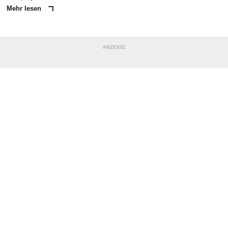
Mehr lesen
ANZEIGE
NACHRICHT SENDEN
* Pflichtfelder