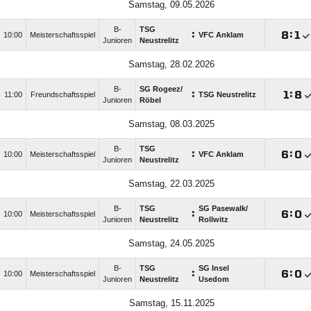
Samstag, 09.05.2026
B-
TSG
:

:

10:00
Meisterschaftsspiel
VFC Anklam
Junioren
Neustrelitz
Samstag, 28.02.2026
B-
SG Rogeez/​
:

:

11:00
Freundschaftsspiel
TSG Neustrelitz
Junioren
Röbel
Samstag, 08.03.2025
B-
TSG
:

:

10:00
Meisterschaftsspiel
VFC Anklam
Junioren
Neustrelitz
Samstag, 22.03.2025
B-
TSG
SG Pasewalk/​
:

:

10:00
Meisterschaftsspiel
Junioren
Neustrelitz
Rollwitz
Samstag, 24.05.2025
B-
TSG
SG Insel
:

:

10:00
Meisterschaftsspiel
Junioren
Neustrelitz
Usedom
Samstag, 15.11.2025