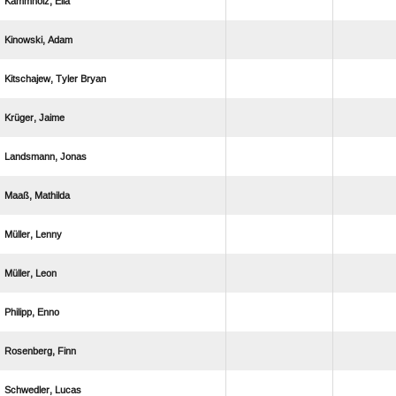
 
 
  
 
 
 
 
 
 
 
 