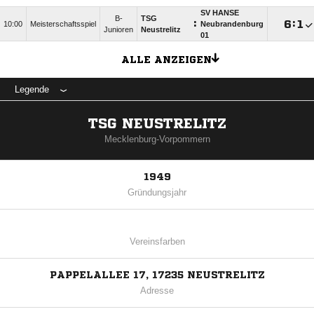
SV HANSE
B-
TSG
:

:

10:00
Meisterschaftsspiel
Neubrandenburg
Junioren
Neustrelitz
01
ALLE ANZEIGEN
Legende
TSG NEUSTRELITZ
Mecklenburg-Vorpommern
1949
Gründungsjahr
Vereinsfarben
PAPPELALLEE 17, 17235 NEUSTRELITZ
Adresse