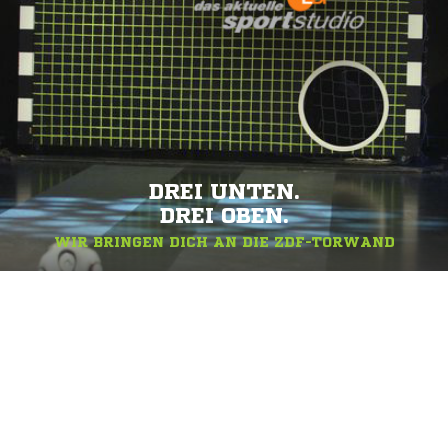
DREI UNTEN.
DREI OBEN.
WIR BRINGEN DICH AN DIE ZDF-TORWAND