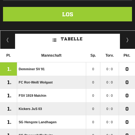
LOS
TABELLE
Pl.
Mannschaft
Sp.
Torv.
Pkt.
1.
0
Demminer SV 91
0
0 : 0
1.
0
FC Rot-Weiß Wolgast
0
0 : 0
1.
0
FSV 1919 Malchin
0
0 : 0
1.
0
Kickers JuS 03
0
0 : 0
1.
0
SG Hengste Landhagen
0
0 : 0