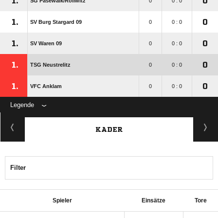
1.
0
SG Pasewalk/​Rollwitz
0
0 : 0
1.
0
SV Burg Stargard 09
0
0 : 0
1.
0
SV Waren 09
0
0 : 0
1.
0
TSG Neustrelitz
0
0 : 0
1.
0
VFC Anklam
0
0 : 0
Legende
KADER
Filter
Spieler
Einsätze
Tore