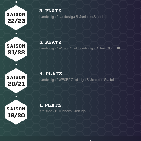
3. PLATZ
SAISON
Landesliga / Landesliga B-Junioren Staffel III
22/23
5. PLATZ
SAISON
Landesliga / Weser-Gold-Landesliga B-Jun. Staffel III
21/22
4. PLATZ
SAISON
Landesliga / WESERGold-Liga B-Junioren Staffel III
20/21
1. PLATZ
SAISON
Kreisliga / B-Junioren Kreisliga
19/20