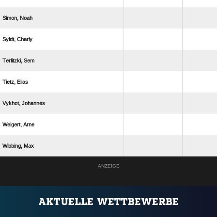
 
 
 
 
 
 
 
ANZEIGE
AKTUELLE WETTBEWERBE