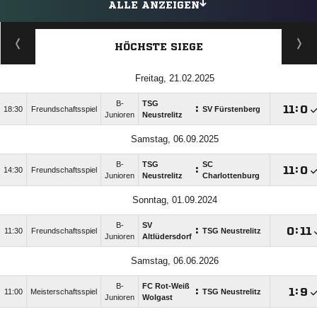
ALLE ANZEIGEN
HÖCHSTE SIEGE
Freitag, 21.02.2025
B-
TSG
:

:

18:30
Freundschaftsspiel
SV Fürstenberg
Junioren
Neustrelitz
Samstag, 06.09.2025
B-
TSG
SC
:

:

14:30
Freundschaftsspiel
Junioren
Neustrelitz
Charlottenburg
Sonntag, 01.09.2024
B-
SV
:

:

11:30
Freundschaftsspiel
TSG Neustrelitz
Junioren
Altlüdersdorf
Samstag, 06.06.2026
B-
FC Rot-Weiß
:

:

11:00
Meisterschaftsspiel
TSG Neustrelitz
Junioren
Wolgast