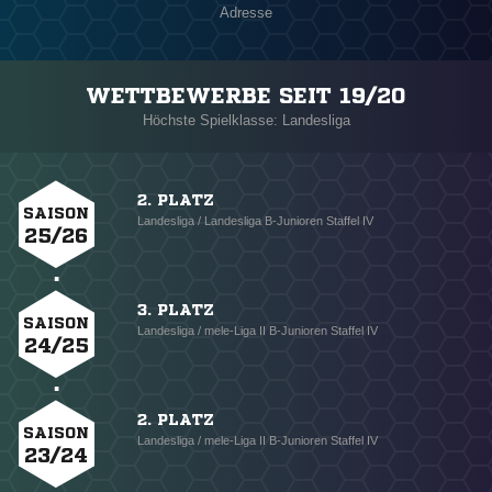
Adresse
WETTBEWERBE SEIT 19/20
Höchste Spielklasse: Landesliga
2. PLATZ
SAISON
Landesliga / Landesliga B-Junioren Staffel IV
25/26
3. PLATZ
SAISON
Landesliga / mele-Liga II B-Junioren Staffel IV
24/25
2. PLATZ
SAISON
Landesliga / mele-Liga II B-Junioren Staffel IV
23/24