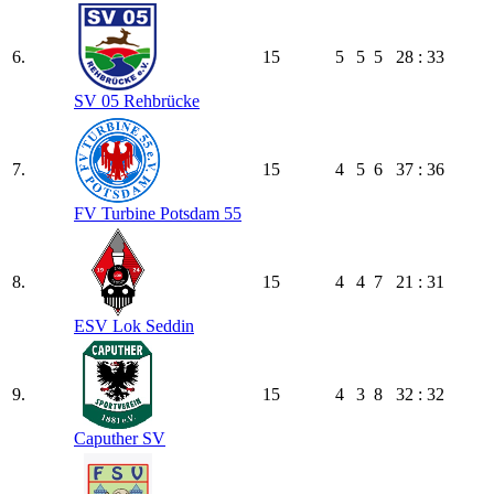
6.
15
5
5
5
28 : 33
SV 05 Rehbrücke
7.
15
4
5
6
37 : 36
FV Turbine Potsdam 55
8.
15
4
4
7
21 : 31
ESV Lok Seddin
9.
15
4
3
8
32 : 32
Caputher SV