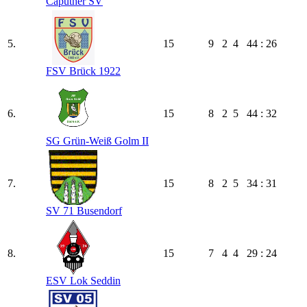
Caputher SV
5.
15
9
2
4
44 : 26
FSV Brück 1922
6.
15
8
2
5
44 : 32
SG Grün-Weiß Golm II
7.
15
8
2
5
34 : 31
SV 71 Busendorf
8.
15
7
4
4
29 : 24
ESV Lok Seddin