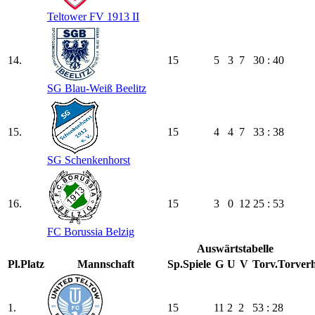
Teltower FV 1913 II
14.
15
5
3
7
30 : 40
SG Blau-Weiß Beelitz
15.
15
4
4
7
33 : 38
SG Schenkenhorst
16.
15
3
0
12
25 : 53
FC Borussia Belzig
Auswärtstabelle
Pl.
Platz
Mannschaft
Sp.
Spiele
G
U
V
Torv.
Torverh
1.
15
11
2
2
53 : 28