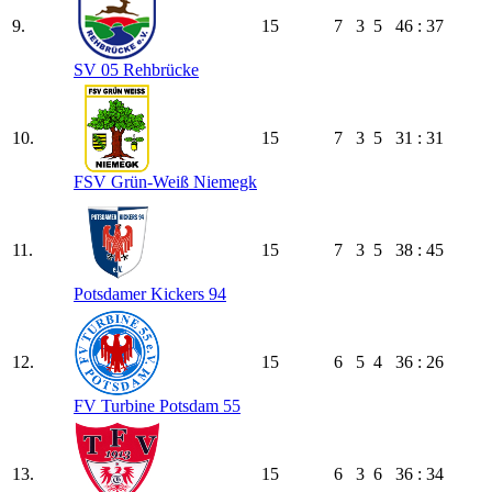
9.
15
7
3
5
46 : 37
SV 05 Rehbrücke
10.
15
7
3
5
31 : 31
FSV Grün-Weiß Niemegk
11.
15
7
3
5
38 : 45
Potsdamer Kickers 94
12.
15
6
5
4
36 : 26
FV Turbine Potsdam 55
13.
15
6
3
6
36 : 34