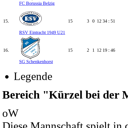
FC Borussia Belzig
15.
15
3
0
12
34 : 51
RSV Eintracht 1949 U21
16.
15
2
1
12
19 : 46
SG Schenkenhorst
Legende
Bereich "Kürzel bei der
oW
Diese Mannschaft spielt in d