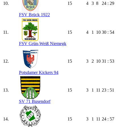
10.
15
4
3
8
24 : 29
FSV Brück 1922
11.
15
4
1
10
30 : 54
FSV Grün-Weiß Niemegk
12.
15
3
2
10
31 : 53
Potsdamer Kickers 94
13.
15
3
1
11
23 : 51
SV 71 Busendorf
14.
15
3
1
11
24 : 57