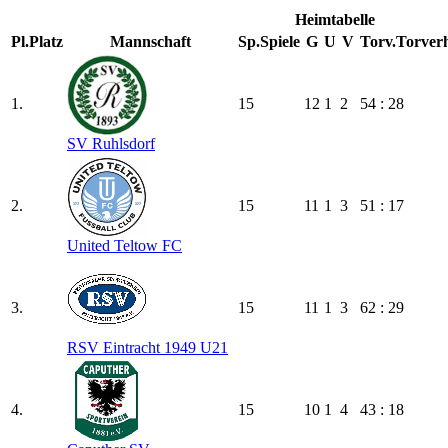
Heimtabelle
Pl.
Platz
Mannschaft
Sp.
Spiele
G
U
V
Torv.
Torverh
1.
15
12
1
2
54 : 28
SV Ruhlsdorf
2.
15
11
1
3
51 : 17
United Teltow FC
3.
15
11
1
3
62 : 29
RSV Eintracht 1949 U21
4.
15
10
1
4
43 : 18