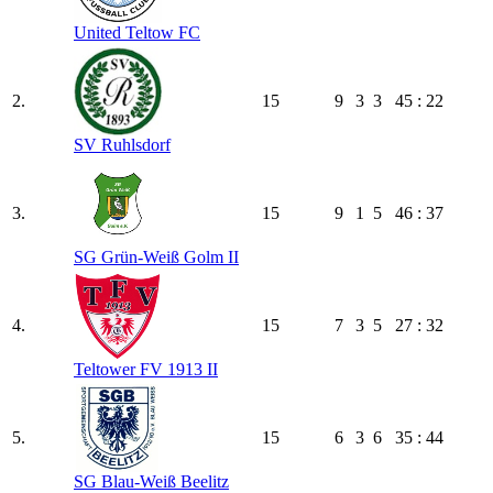
United Teltow FC
2.
15
9
3
3
45 : 22
SV Ruhlsdorf
3.
15
9
1
5
46 : 37
SG Grün-Weiß Golm II
4.
15
7
3
5
27 : 32
Teltower FV 1913 II
5.
15
6
3
6
35 : 44
SG Blau-Weiß Beelitz